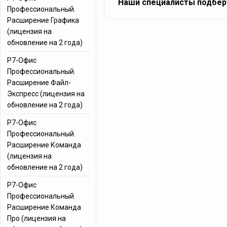
Наши специалисты подбер
Профессиональный.
Расширение Графика
(лицензия на
обновление на 2 года)
Р7-Офис
Профессиональный.
Расширение Файл-
Экспресс (лицензия на
обновление на 2 года)
Р7-Офис
Профессиональный.
Расширение Команда
(лицензия на
обновление на 2 года)
Р7-Офис
Профессиональный.
Расширение Команда
Про (лицензия на