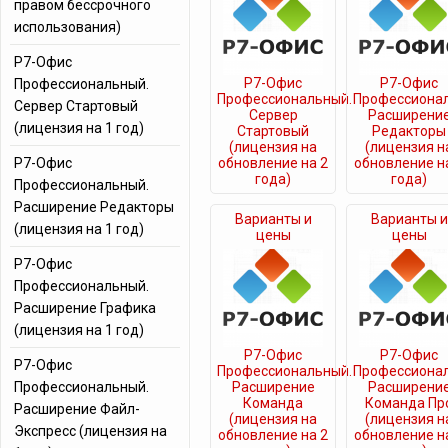
правом бессрочного
использования)
Р7-Офис
Р7-Офис
Р7-Офис
Профессиональный.
Профессиональный.
Профессиона
Сервер Стартовый
Сервер
Расширени
(лицензия на 1 год)
Стартовый
Редакторы
(лицензия на
(лицензия н
Р7-Офис
обновление на 2
обновление н
года)
года)
Профессиональный.
Расширение Редакторы
Варианты и
Варианты и
(лицензия на 1 год)
цены
цены
Р7-Офис
Профессиональный.
Расширение Графика
(лицензия на 1 год)
Р7-Офис
Р7-Офис
Р7-Офис
Профессиональный.
Профессиона
Профессиональный.
Расширение
Расширени
Команда
Команда Пр
Расширение Файл-
(лицензия на
(лицензия н
Экспресс (лицензия на
обновление на 2
обновление н