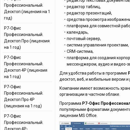
редактор текстовых документов
Профессиональный.
редактор таблиц,
Десктоп (лицензия на 1
редактор презентаций,
год)
средства просмотра изображени
платформа для совместной рабо
Р7-Офис
календарь,
Профессиональный.
почтовый сервер,
Десктоп Про (лицензия
система управления проектами,
на 1 год)
CRM-система,
Р7-Офис
платформа для создания корпор
Профессиональный.
мессенджером, аудио и видео-
Десктоп 4Р (лицензия
Для удобства работы в программе
на 1 год)
десктоп, веб, и мобильные версии 
Р7-Офис
Компании имеют возможность хран
Профессиональный.
организации в частном облаке.
Десктоп Про 4Р
Программа
Р7-Офис Профессиона
(лицензия на 1 год)
популярными форматами документов
лицензии MS Office.
Р7-Офис
Профессиональный.
Десктоп 4Р-