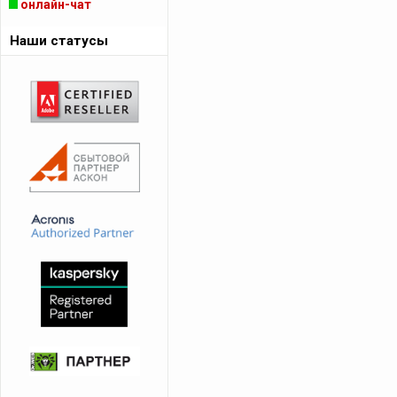
онлайн-чат
Наши статусы