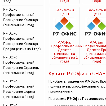
года)
года)
1 год)
Р7-Офис
Варианты и
Варианты и
цены
цены
Профессиональный.
Расширение Команда
(лицензия на 1 год)
Р7-Офис
Профессиональный.
Р7-Офис
Р7-Офис
Расширение Команда
Профессиональный.
Профессиона
Про (лицензия на 1 год)
Десктоп
Десктоп Пр
(лицензия на
(лицензия н
Р7-Офис
обновление на 2
обновление н
года)
года)
Профессиональный.
Расширение Страницы
Купить Р7-Офис в СНА
(лицензия на 1 год)
Р7-Офис
Приобретая лицензию
Р7-Офис Пр
Профессиональный.
получаете высокоэффективную про
приложениями.
Расширение Формы
(лицензия на 1 год)
Программа
Р7-Офис Профессиона
Р7-Офис