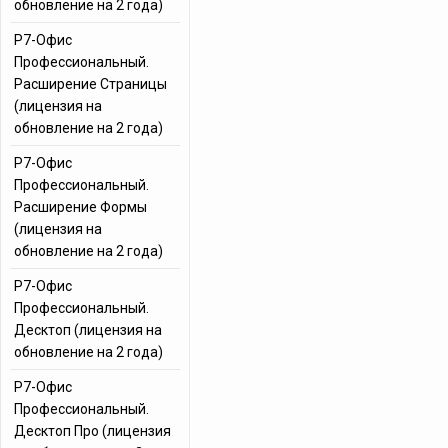
обновление на 2 года)
Р7-Офис
Профессиональный.
Расширение Страницы
(лицензия на
обновление на 2 года)
Р7-Офис
Профессиональный.
Расширение Формы
(лицензия на
обновление на 2 года)
Р7-Офис
Профессиональный.
Десктоп (лицензия на
обновление на 2 года)
Р7-Офис
Профессиональный.
Десктоп Про (лицензия