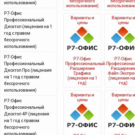
бессрочного
бессрочног
использования)
использования)
использовани
Р7-Офис
Варианты и
Варианты и
Профессиональный.
цены
цены
Десктоп (лицензия на 1
год с правом
бессрочного
использования)
Р7-Офис
Р7-Офис
Р7-Офис
Профессиональный.
Профессиональный.
Профессиона
Расширение
Расширени
Десктоп Про (лицензия
Графика
Файл-Экспре
на 1 год с правом
(лицензия на 1
(лицензия на
год)
год)
бессрочного
использования)
Варианты и
Варианты и
цены
цены
Р7-Офис
Профессиональный.
Десктоп 4Р (лицензия
на 1 год с правом
бессрочного
использования)