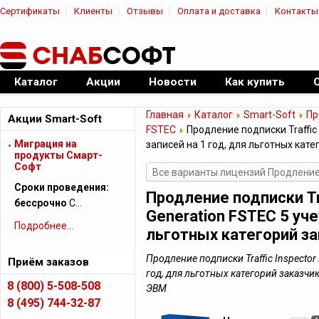
Сертификаты
Клиенты
Отзывы
Оплата и доставка
Контакты
|
Официальный дилер ПО
Каталог
Акции
Новости
Как купить
Главная
Каталог
Smart-Soft
Пр
Акции Smart-Soft
FSTEC
Продление подписки Traffic 
Миграция на
записей на 1 год, для льготных кат
продукты Смарт-
Софт
Все варианты лицензий Продление T
Сроки проведения:
Продление подписки Tra
бессрочно
С…
Generation FSTEC 5 уче
Подробнее...
льготных категорий з
Продление подписки Traffic Inspector
Приём заказов
год, для льготных категорий заказч
8 (800) 5-508-508
ЭВМ
8 (495) 744-32-87