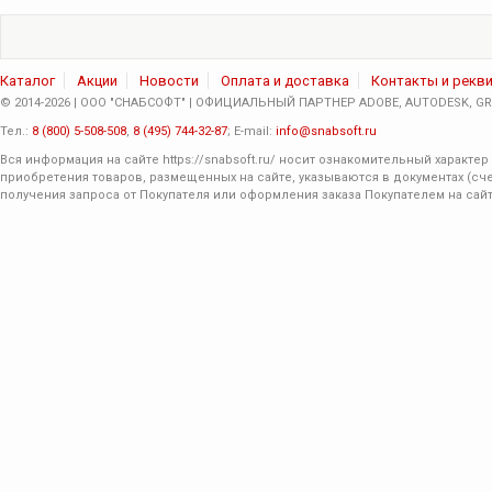
Каталог
Акции
Новости
Оплата и доставка
Контакты и рекв
© 2014-2026 | ООО "СНАБСОФТ" | ОФИЦИАЛЬНЫЙ ПАРТНЕР ADOBE, AUTODESK, GRA
Тел.:
8 (800) 5-508-508
,
8 (495) 744-32-87
; E-mail:
info@snabsoft.ru
Вся информация на сайте
https://snabsoft.ru/
носит ознакомительный характер 
приобретения товаров, размещенных на сайте, указываются в документах (сче
получения запроса от Покупателя или оформления заказа Покупателем на сайт