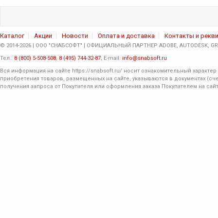
Каталог
Акции
Новости
Оплата и доставка
Контакты и рекв
© 2014-2026 | ООО "СНАБСОФТ" | ОФИЦИАЛЬНЫЙ ПАРТНЕР ADOBE, AUTODESK, GRA
Тел.:
8 (800) 5-508-508
,
8 (495) 744-32-87
; E-mail:
info@snabsoft.ru
Вся информация на сайте
https://snabsoft.ru/
носит ознакомительный характер 
приобретения товаров, размещенных на сайте, указываются в документах (сче
получения запроса от Покупателя или оформления заказа Покупателем на сайт