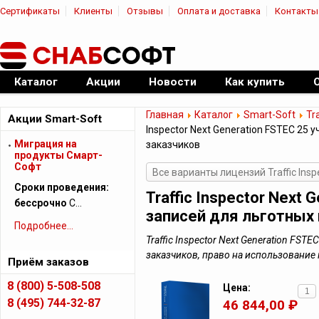
Сертификаты
Клиенты
Отзывы
Оплата и доставка
Контакты
|
Официальный дилер ПО
Каталог
Акции
Новости
Как купить
Главная
Каталог
Smart-Soft
Tr
Акции Smart-Soft
Inspector Next Generation FSTEC 25 
Миграция на
заказчиков
продукты Смарт-
Софт
Все варианты лицензий Traffic Insp
Сроки проведения:
Traffic Inspector Next
бессрочно
С…
записей для льготных 
Подробнее...
Traffic Inspector Next Generation FS
заказчиков, право на использовани
Приём заказов
8 (800) 5-508-508
Цена:
8 (495) 744-32-87
46 844,00 ₽