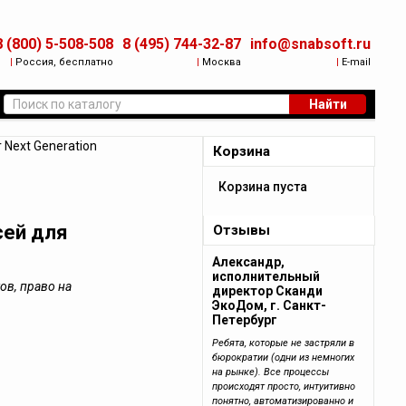
8 (800) 5-508-508
8 (495) 744-32-87
info@snabsoft.ru
|
Россия, бесплатно
|
Москва
|
E-mail
Найти
r Next Generation
Корзина
Корзина пуста
сей для
Отзывы
Александр,
исполнительный
ков, право на
директор Сканди
ЭкоДом, г. Санкт-
Петербург
Ребята, которые не застряли в
бюрократии (одни из немногих
на рынке). Все процессы
происходят просто, интуитивно
понятно, автоматизированно и