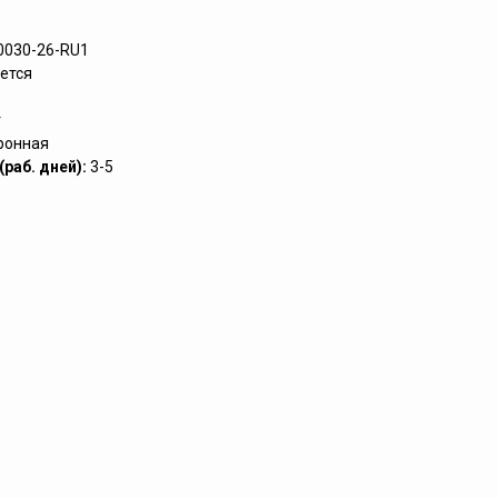
0030-26-RU1
ется
т
ронная
раб. дней):
3-5