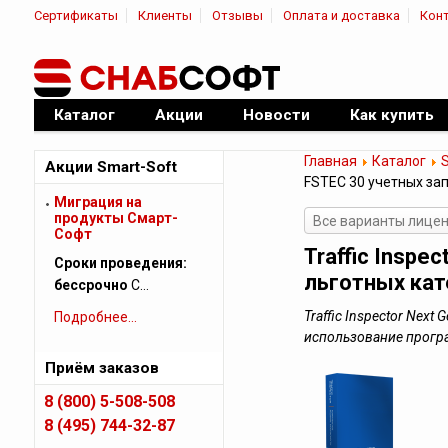
Сертификаты
Клиенты
Отзывы
Оплата и доставка
Кон
|
Официальный дилер ПО
Каталог
Акции
Новости
Как купить
Главная
Каталог
Акции Smart-Soft
FSTEC 30 учетных за
Миграция на
продукты Смарт-
Все варианты лиценз
Софт
Traffic Inspe
Сроки проведения:
льготных кат
бессрочно
С…
Traffic Inspector Nex
Подробнее...
использование прог
Приём заказов
8 (800) 5-508-508
8 (495) 744-32-87