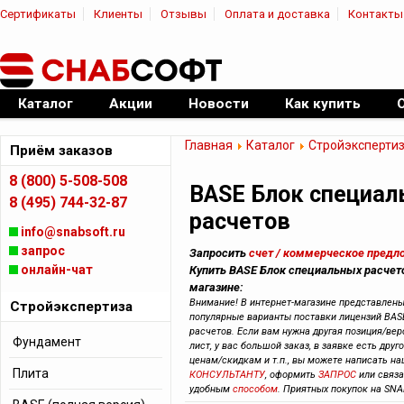
Сертификаты
Клиенты
Отзывы
Оплата и доставка
Контакты
|
Официальный дилер ПО
Каталог
Акции
Новости
Как купить
Главная
Каталог
Стройэксперти
Приём заказов
8 (800) 5-508-508
BASE Блок специал
8 (495) 744-32-87
расчетов
info@snabsoft.ru
запрос
Запросить
счет / коммерческое предл
онлайн-чат
Купить BASE Блок специальных расчето
магазине:
Внимание! В интернет-магазине представлен
Стройэкспертиза
популярные варианты поставки лицензий BAS
расчетов. Если вам нужна другая позиция/вер
Фундамент
лист, у вас большой заказ, в заявке есть друг
ценам/скидкам и т.п., вы можете написать н
Плита
КОНСУЛЬТАНТУ
, оформить
ЗАПРОС
или связ
удобным
способом
. Приятных покупок на SNA