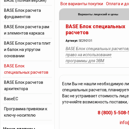
BASE (полная версия)
Все варианты покупки
Оплата и д
BASE Блок расчета
Варианты лицензий и цены
фундаментов
BASE Блок специальных
BASE Блок расчета рам
расчетов
и элементов каркаса
Артикул:
SE290131
BASE Блок расчета плит
BASE Блок специальных расчетов
и балок на упругом
право на использование
основании
программы для ЭВМ
BASE Блок
специальных расчетов
BASE Блок расчетов
Если Вы не нашли необходимую л
архитектора
специальных расчетов, планирует
Вас не устраивает стоимость лиц
BaseEC
уточняйте возможность поставки,
Программа привязки к
8 (800) 5-508-
ключу-носителю
info