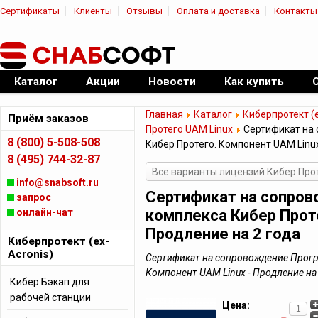
Сертификаты
Клиенты
Отзывы
Оплата и доставка
Контакты
|
Официальный дилер ПО
Каталог
Акции
Новости
Как купить
Главная
Каталог
Киберпротект (e
Приём заказов
Протего UAM Linux
Сертификат на
8 (800) 5-508-508
Кибер Протего. Компонент UAM Linux
8 (495) 744-32-87
Все варианты лицензий Кибер Прот
info@snabsoft.ru
Сертификат на сопро
запрос
онлайн-чат
комплекса Кибер Проте
Продление на 2 года
Киберпротект (ex-
Acronis)
Сертификат на сопровождение Прогр
Компонент UAM Linux - Продление на 
Кибер Бэкап для
рабочей станции
Цена: