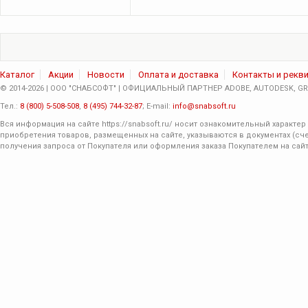
Каталог
Акции
Новости
Оплата и доставка
Контакты и рекв
© 2014-2026 | ООО "СНАБСОФТ" | ОФИЦИАЛЬНЫЙ ПАРТНЕР ADOBE, AUTODESK, GRA
Тел.:
8 (800) 5-508-508
,
8 (495) 744-32-87
; E-mail:
info@snabsoft.ru
Вся информация на сайте
https://snabsoft.ru/
носит ознакомительный характер 
приобретения товаров, размещенных на сайте, указываются в документах (сче
получения запроса от Покупателя или оформления заказа Покупателем на сайт