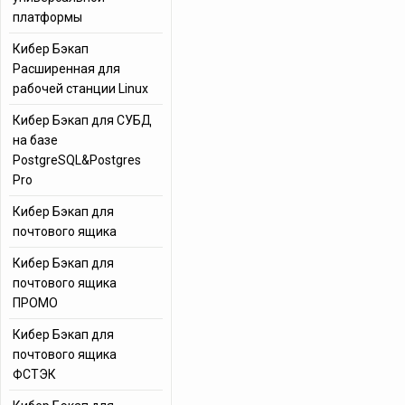
платформы
Кибер Бэкап
Расширенная для
рабочей станции Linux
Кибер Бэкап для СУБД
на базе
PostgreSQL&Postgres
Pro
Кибер Бэкап для
почтового ящика
Кибер Бэкап для
почтового ящика
ПРОМО
Кибер Бэкап для
почтового ящика
ФСТЭК