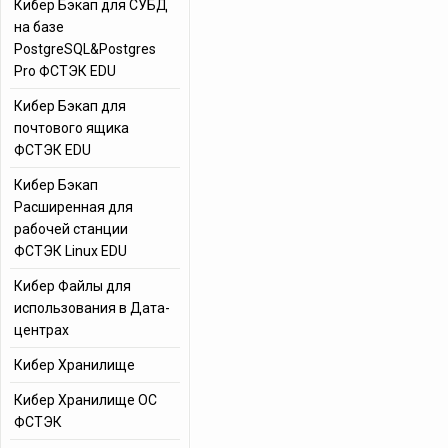
Кибер Бэкап для СУБД
на базе
PostgreSQL&Postgres
Pro ФСТЭК EDU
Кибер Бэкап для
почтового ящика
ФСТЭК EDU
Кибер Бэкап
Расширенная для
рабочей станции
ФСТЭК Linux EDU
Кибер Файлы для
использования в Дата-
центрах
Кибер Хранилище
Кибер Хранилище ОС
ФСТЭК