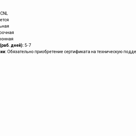
CNL
ется
ьная
рочная
ронная
раб. дней):
5-7
ии:
Обязательно приобретение сертификата на техническую подд