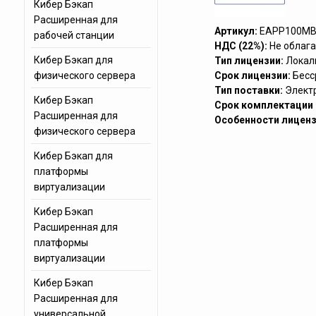
Кибер Бэкап
Расширенная для
Артикул:
EAPP100MB
рабочей станции
НДС (22%):
Не облага
Кибер Бэкап для
Тип лицензии:
Локал
физического сервера
Срок лицензии:
Бесс
Тип поставки:
Элект
Кибер Бэкап
Срок комплектации (
Расширенная для
Особенности лиценз
физического сервера
Кибер Бэкап для
платформы
виртуализации
Кибер Бэкап
Расширенная для
платформы
виртуализации
Кибер Бэкап
Расширенная для
универсальной