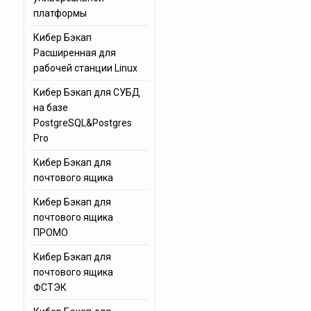
платформы
Кибер Бэкап
Расширенная для
рабочей станции Linux
Кибер Бэкап для СУБД
на базе
PostgreSQL&Postgres
Pro
Кибер Бэкап для
почтового ящика
Кибер Бэкап для
почтового ящика
ПРОМО
Кибер Бэкап для
почтового ящика
ФСТЭК