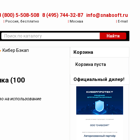
8 (800) 5-508-508
8 (495) 744-32-87
info@snabsoft.ru
|
Россия, бесплатно
|
Москва
|
E-mail
Найти
Кибер Бэкап
Корзина
Корзина пуста
ка (100
Официальный дилер!
во на использование