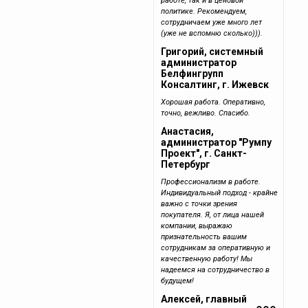
работе, так и в ценовой
политике. Рекомендуем,
сотрудничаем уже много лет
(уже не вспомню сколько))).
Григорий, системный
администратор
Белфингрупп
Консалтинг, г. Ижевск
Хорошая работа. Оперативно,
точно, вежливо. Спасибо.
Анастасия,
администратор "Румпу
Проект", г. Санкт-
Петербург
Профессионализм в работе.
Индивидуальный подход - крайне
важно с точки зрения
покупателя. Я, от лица нашей
компании, выражаю
признательность вашим
сотрудникам за оперативную и
качественную работу! Мы
надеемся на сотрудничество в
будущем!
Алексей, главный