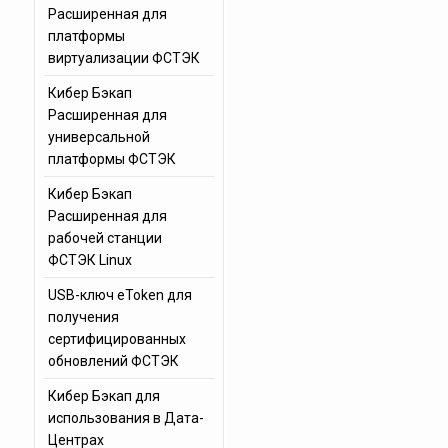
Расширенная для
платформы
виртуализации ФСТЭК
Кибер Бэкап
Расширенная для
универсальной
платформы ФСТЭК
Кибер Бэкап
Расширенная для
рабочей станции
ФСТЭК Linux
USB-ключ eToken для
получения
сертифицированных
обновлений ФСТЭК
Кибер Бэкап для
использования в Дата-
Центрах