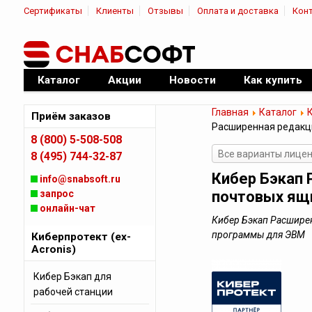
Сертификаты
Клиенты
Отзывы
Оплата и доставка
Кон
|
Официальный дилер ПО
Каталог
Акции
Новости
Как купить
Главная
Каталог
К
Приём заказов
Расширенная редакци
8 (800) 5-508-508
Все варианты лицен
8 (495) 744-32-87
Кибер Бэкап 
info@snabsoft.ru
запрос
почтовых ящ
онлайн-чат
Кибер Бэкап Расширен
программы для ЭВМ
Киберпротект (ex-
Acronis)
Кибер Бэкап для
рабочей станции