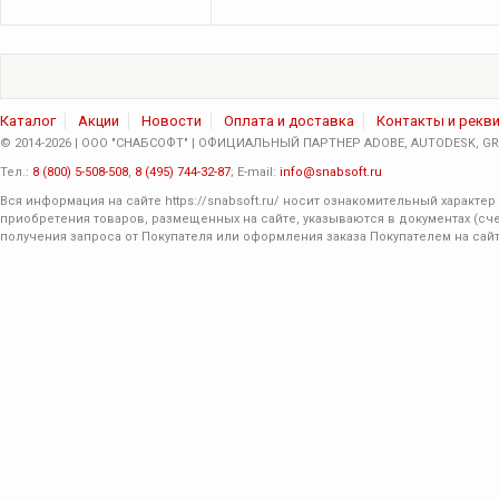
Каталог
Акции
Новости
Оплата и доставка
Контакты и рекв
© 2014-2026 | ООО "СНАБСОФТ" | ОФИЦИАЛЬНЫЙ ПАРТНЕР ADOBE, AUTODESK, GRA
Тел.:
8 (800) 5-508-508
,
8 (495) 744-32-87
; E-mail:
info@snabsoft.ru
Вся информация на сайте
https://snabsoft.ru/
носит ознакомительный характер 
приобретения товаров, размещенных на сайте, указываются в документах (сче
получения запроса от Покупателя или оформления заказа Покупателем на сайт