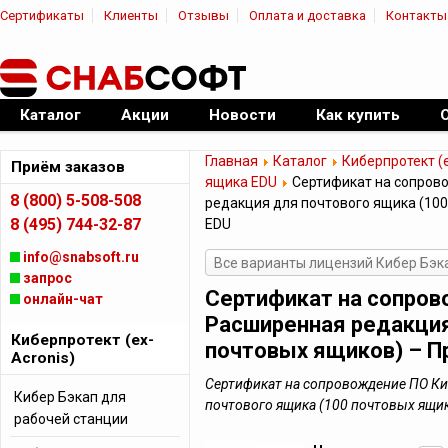
Сертификаты
Клиенты
Отзывы
Оплата и доставка
Контакты
|
Официальный дилер ПО
Каталог
Акции
Новости
Как купить
Главная
Каталог
Киберпротект (e
Приём заказов
ящика EDU
Сертификат на сопров
8 (800) 5-508-508
редакция для почтового ящика (100
8 (495) 744-32-87
EDU
info@snabsoft.ru
Все варианты лицензий Кибер Бэк
запрос
Сертификат на сопров
онлайн-чат
Расширенная редакция
Киберпротект (ex-
почтовых ящиков) – Пр
Acronis)
Сертификат на сопровождение ПО Ки
Кибер Бэкап для
почтового ящика (100 почтовых ящик
рабочей станции