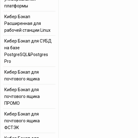
платформы
Кибер Бэкап
Расширенная для
рабочей станции Linux
Кибер Бэкап для СУБД
на базе
PostgreSQL&Postgres
Pro
Кибер Бэкап для
почтового ящика
Кибер Бэкап для
почтового ящика
ПРОМО
Кибер Бэкап для
почтового ящика
ФСТЭК