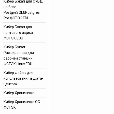
Кибер Бэкап для СУБД
на базе
PostgreSQL&Postgres
Pro ФСТЭК EDU
Кибер Бэкап для
почтового ящика
ФСТЭК EDU
Кибер Бэкап
Расширенная для
рабочей станции
ФСТЭК Linux EDU
Кибер Файлы для
использования в Дата-
центрах
Кибер Хранилище
Кибер Хранилище ОС
ФСТЭК