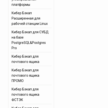
платформы
Кибер Бэкап
Расширенная для
рабочей станции Linux
Кибер Бэкап для СУБД
на базе
PostgreSQL&Postgres
Pro
Кибер Бэкап для
почтового ящика
Кибер Бэкап для
почтового ящика
ПРОМО
Кибер Бэкап для
почтового ящика
ФСТЭК