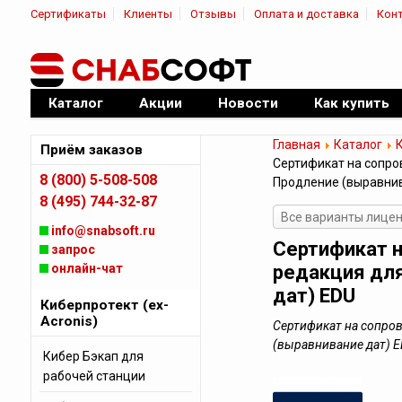
Сертификаты
Клиенты
Отзывы
Оплата и доставка
Кон
|
Официальный дилер ПО
Каталог
Акции
Новости
Как купить
Главная
Каталог
К
Приём заказов
Сертификат на сопро
8 (800) 5-508-508
Продление (выравнив
8 (495) 744-32-87
Все варианты лицен
info@snabsoft.ru
Сертификат 
запрос
онлайн-чат
редакция для
дат) EDU
Киберпротект (ex-
Acronis)
Сертификат на сопро
(выравнивание дат) 
Кибер Бэкап для
рабочей станции