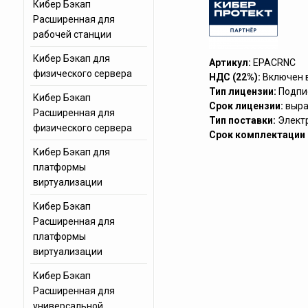
Кибер Бэкап
Расширенная для
рабочей станции
Кибер Бэкап для
Артикул:
EPACRNC
физического сервера
НДС (22%):
Включен 
Тип лицензии:
Подпи
Кибер Бэкап
Срок лицензии:
выра
Расширенная для
Тип поставки:
Элект
физического сервера
Срок комплектации (
Кибер Бэкап для
платформы
виртуализации
Кибер Бэкап
Расширенная для
платформы
виртуализации
Кибер Бэкап
Расширенная для
универсальной