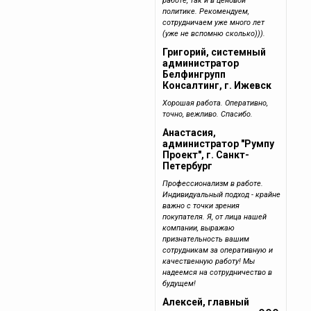
работе, так и в ценовой
политике. Рекомендуем,
сотрудничаем уже много лет
(уже не вспомню сколько))).
Григорий, системный
администратор
Белфингрупп
Консалтинг, г. Ижевск
Хорошая работа. Оперативно,
точно, вежливо. Спасибо.
Анастасия,
администратор "Румпу
Проект", г. Санкт-
Петербург
Профессионализм в работе.
Индивидуальный подход - крайне
важно с точки зрения
покупателя. Я, от лица нашей
компании, выражаю
признательность вашим
сотрудникам за оперативную и
качественную работу! Мы
надеемся на сотрудничество в
будущем!
Алексей, главный