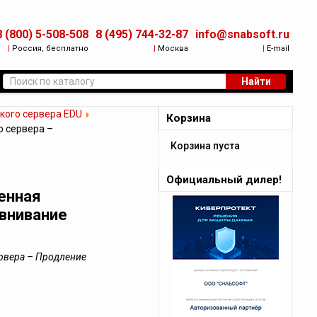
8 (800) 5-508-508
8 (495) 744-32-87
info@snabsoft.ru
|
Россия, бесплатно
|
Москва
|
E-mail
Найти
кого сервера EDU
Корзина
о сервера –
Корзина пуста
Официальный дилер!
енная
авнивание
рвера – Продление