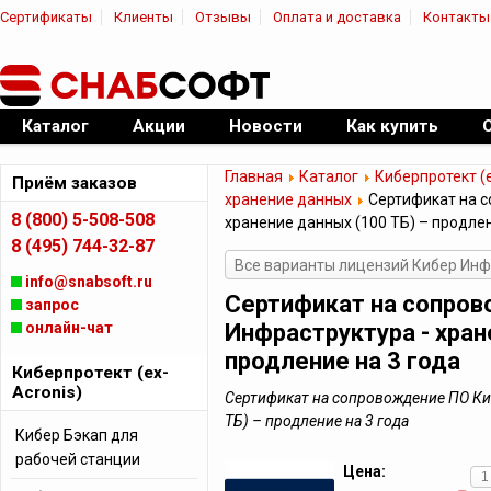
Сертификаты
Клиенты
Отзывы
Оплата и доставка
Контакты
|
Официальный дилер ПО
Каталог
Акции
Новости
Как купить
Главная
Каталог
Киберпротект (e
Приём заказов
хранение данных
Сертификат на с
8 (800) 5-508-508
хранение данных (100 ТБ) – продлен
8 (495) 744-32-87
Все варианты лицензий Кибер Инф
info@snabsoft.ru
Сертификат на сопров
запрос
онлайн-чат
Инфраструктура - хран
продление на 3 года
Киберпротект (ex-
Acronis)
Сертификат на сопровождение ПО Ки
ТБ) – продление на 3 года
Кибер Бэкап для
рабочей станции
Цена: