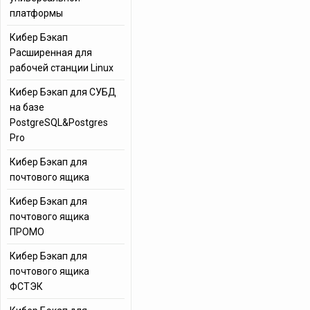
платформы
Кибер Бэкап
Расширенная для
рабочей станции Linux
Кибер Бэкап для СУБД
на базе
PostgreSQL&Postgres
Pro
Кибер Бэкап для
почтового ящика
Кибер Бэкап для
почтового ящика
ПРОМО
Кибер Бэкап для
почтового ящика
ФСТЭК