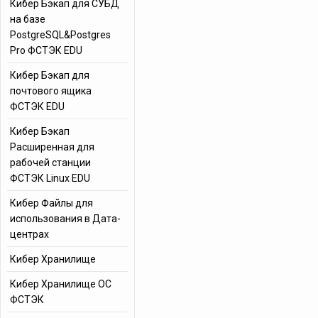
Кибер Бэкап для СУБД
на базе
PostgreSQL&Postgres
Pro ФСТЭК EDU
Кибер Бэкап для
почтового ящика
ФСТЭК EDU
Кибер Бэкап
Расширенная для
рабочей станции
ФСТЭК Linux EDU
Кибер Файлы для
использования в Дата-
центрах
Кибер Хранилище
Кибер Хранилище ОС
ФСТЭК