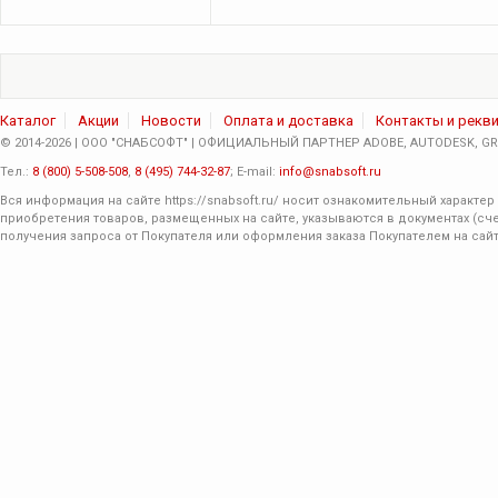
Каталог
Акции
Новости
Оплата и доставка
Контакты и рекв
© 2014-2026 | ООО "СНАБСОФТ" | ОФИЦИАЛЬНЫЙ ПАРТНЕР ADOBE, AUTODESK, GRA
Тел.:
8 (800) 5-508-508
,
8 (495) 744-32-87
; E-mail:
info@snabsoft.ru
Вся информация на сайте
https://snabsoft.ru/
носит ознакомительный характер 
приобретения товаров, размещенных на сайте, указываются в документах (сче
получения запроса от Покупателя или оформления заказа Покупателем на сайт