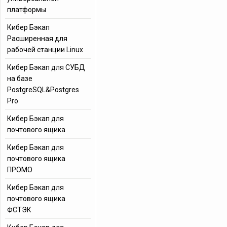
платформы
Кибер Бэкап
Расширенная для
рабочей станции Linux
Кибер Бэкап для СУБД
на базе
PostgreSQL&Postgres
Pro
Кибер Бэкап для
почтового ящика
Кибер Бэкап для
почтового ящика
ПРОМО
Кибер Бэкап для
почтового ящика
ФСТЭК