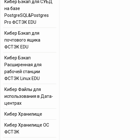
Кибер Бэкап для СУБД
на базе
PostgreSQL&Postgres
Pro ФСТЭК EDU
Кибер Бэкап для
почтового ящика
ФСТЭК EDU
Кибер Бэкап
Расширенная для
рабочей станции
ФСТЭК Linux EDU
Кибер Файлы для
использования в Дата-
центрах
Кибер Хранилище
Кибер Хранилище ОС
ФСТЭК