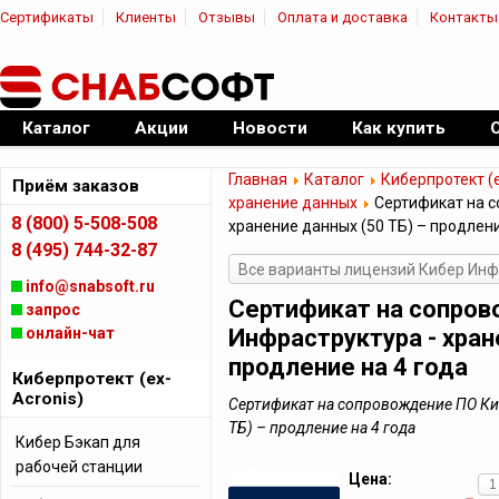
Сертификаты
Клиенты
Отзывы
Оплата и доставка
Контакты
|
Официальный дилер ПО
Каталог
Акции
Новости
Как купить
Главная
Каталог
Киберпротект (e
Приём заказов
хранение данных
Сертификат на с
8 (800) 5-508-508
хранение данных (50 ТБ) – продлени
8 (495) 744-32-87
Все варианты лицензий Кибер Инф
info@snabsoft.ru
Сертификат на сопров
запрос
онлайн-чат
Инфраструктура - хран
продление на 4 года
Киберпротект (ex-
Acronis)
Сертификат на сопровождение ПО Киб
ТБ) – продление на 4 года
Кибер Бэкап для
рабочей станции
Цена: