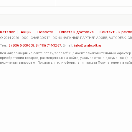
Каталог
Акции
Новости
Оплата и доставка
Контакты и рекв
© 2014-2026 | ООО "СНАБСОФТ" | ОФИЦИАЛЬНЫЙ ПАРТНЕР ADOBE, AUTODESK, GRA
Тел.:
8 (800) 5-508-508
,
8 (495) 744-32-87
; E-mail:
info@snabsoft.ru
Вся информация на сайте
https://snabsoft.ru/
носит ознакомительный характер 
приобретения товаров, размещенных на сайте, указываются в документах (сче
получения запроса от Покупателя или оформления заказа Покупателем на сайт