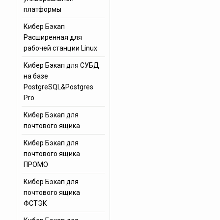
платформы
Кибер Бэкап
Расширенная для
рабочей станции Linux
Кибер Бэкап для СУБД
на базе
PostgreSQL&Postgres
Pro
Кибер Бэкап для
почтового ящика
Кибер Бэкап для
почтового ящика
ПРОМО
Кибер Бэкап для
почтового ящика
ФСТЭК