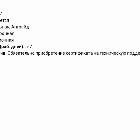
V
ется
ьная; Апгрейд
рочная
ронная
раб. дней):
5-7
ии:
Обязательно приобретение сертификата на техническую подд