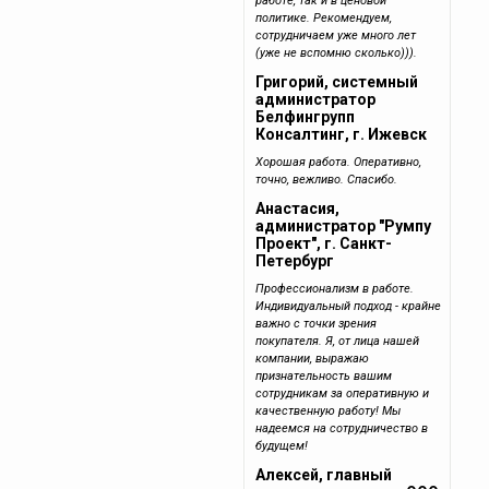
работе, так и в ценовой
политике. Рекомендуем,
сотрудничаем уже много лет
(уже не вспомню сколько))).
Григорий, системный
администратор
Белфингрупп
Консалтинг, г. Ижевск
Хорошая работа. Оперативно,
точно, вежливо. Спасибо.
Анастасия,
администратор "Румпу
Проект", г. Санкт-
Петербург
Профессионализм в работе.
Индивидуальный подход - крайне
важно с точки зрения
покупателя. Я, от лица нашей
компании, выражаю
признательность вашим
сотрудникам за оперативную и
качественную работу! Мы
надеемся на сотрудничество в
будущем!
Алексей, главный