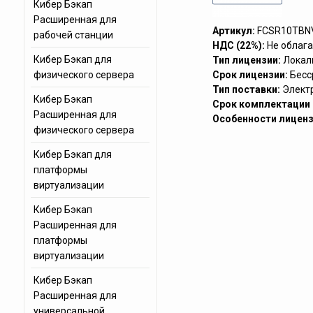
Кибер Бэкап
Расширенная для
Артикул:
FCSR10TBN
рабочей станции
НДС (22%):
Не облага
Кибер Бэкап для
Тип лицензии:
Локал
физического сервера
Срок лицензии:
Бесс
Тип поставки:
Элект
Кибер Бэкап
Срок комплектации (
Расширенная для
Особенности лиценз
физического сервера
Кибер Бэкап для
платформы
виртуализации
Кибер Бэкап
Расширенная для
платформы
виртуализации
Кибер Бэкап
Расширенная для
универсальной