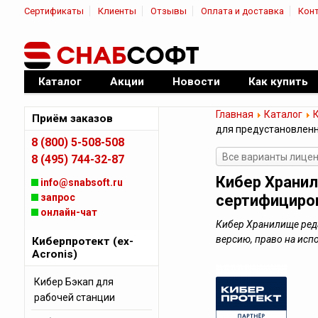
Сертификаты
Клиенты
Отзывы
Оплата и доставка
Кон
|
Официальный дилер ПО
Каталог
Акции
Новости
Как купить
Главная
Каталог
К
Приём заказов
для предустановленн
8 (800) 5-508-508
Все варианты лице
8 (495) 744-32-87
Кибер Хранил
info@snabsoft.ru
запрос
сертифициро
онлайн-чат
Кибер Хранилище ред
версию, право на ис
Киберпротект (ex-
Acronis)
Кибер Бэкап для
рабочей станции