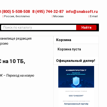
8 (800) 5-508-508
8 (495) 744-32-87
info@snabsoft.ru
|
Россия, бесплатно
|
Москва
|
E-mail
Найти
ранилище редакция
Корзина
ерсию
Корзина пуста
на 10 ТБ,
Официальный дилер!
ю
К – Переход на новую