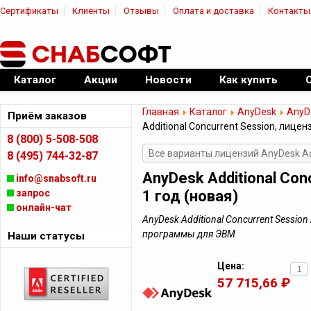
Сертификаты
Клиенты
Отзывы
Оплата и доставка
Контакты
|
Официальный дилер ПО
Каталог
Акции
Новости
Как купить
Главная
Каталог
AnyDesk
AnyDe
Приём заказов
Additional Concurrent Session, лицен
8 (800) 5-508-508
Все варианты лицензий AnyDesk Add
8 (495) 744-32-87
AnyDesk Additional Con
info@snabsoft.ru
запрос
1 год (новая)
онлайн-чат
AnyDesk Additional Concurrent Session
программы для ЭВМ
Наши статусы
Цена:
57 715,66 ₽