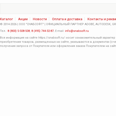
Каталог
Акции
Новости
Оплата и доставка
Контакты и рекв
© 2014-2026 | ООО "СНАБСОФТ" | ОФИЦИАЛЬНЫЙ ПАРТНЕР ADOBE, AUTODESK, GRA
Тел.:
8 (800) 5-508-508
,
8 (495) 744-32-87
; E-mail:
info@snabsoft.ru
Вся информация на сайте
https://snabsoft.ru/
носит ознакомительный характер 
приобретения товаров, размещенных на сайте, указываются в документах (сче
получения запроса от Покупателя или оформления заказа Покупателем на сайт