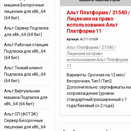
Варианты лицензий и цены
машина Бессрочные
лицензии для x86_64
Альт Платформа / 21540 /
(64 бит)
Лицензия на право
использования Альт
Альт Сервер Подписка
Платформа 11
для x86_64 (64 бит)
Артикул:
ALT11-0100P
Альт Рабочая станция
Альт Платформа / 21540 /
Подписка для x86_64
Лицензия на право
(64 бит)
использования Альт Платформа
11
Альт Тонкий клиент
Подписка для x86_64
Варианты: Срочная на 12 мес/
(64 бит)
бессрочная, Тип1/Тип2
Дополнительно: сертификаты на
Альт Виртуальная
сопровождение (уровни
машина Подписка для
стандартный/расширенный с 1
x86_64 (64 бит)
года/базовый со 2 года)
Альт СП (ФСТЭК)
Сервер Бессрочные
лицензии для x86_64