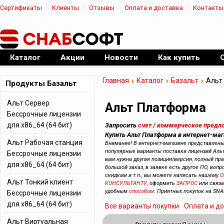
Сертификаты
Клиенты
Отзывы
Оплата и доставка
Контакты
|
Официальный дилер ПО
Каталог
Акции
Новости
Как купить
Главная
Каталог
Базальт
Альт
Продукты Базальт
Альт Сервер
Альт Платформа
Бессрочные лицензии
для x86_64 (64 бит)
Запросить
счет / коммерческое предл
Купить Альт Платформа в интернет-маг
Альт Рабочая станция
Внимание! В интернет-магазине представлен
популярные варианты поставки лицензий Аль
Бессрочные лицензии
вам нужна другая позиция/версия, полный прай
для x86_64 (64 бит)
большой заказ, в заявке есть другое ПО, вопр
скидкам и т.п., вы можете написать нашему
О
Альт Тонкий клиент
КОНСУЛЬТАНТУ
, оформить
ЗАПРОС
или связ
удобным
способом
. Приятных покупок на SNA
Бессрочные лицензии
для x86_64 (64 бит)
Все варианты покупки
Оплата и д
Альт Виртуальная