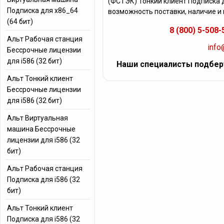
(ФСТЭК) Тонкий клиент Подписка д
Подписка для x86_64
возможность поставки, наличие и
(64 бит)
8 (800) 5-508-
Альт Рабочая станция
info
Бессрочные лицензии
для i586 (32 бит)
Наши специалисты подбер
Альт Тонкий клиент
Бессрочные лицензии
для i586 (32 бит)
Альт Виртуальная
машина Бессрочные
лицензии для i586 (32
бит)
Альт Рабочая станция
Подписка для i586 (32
бит)
Альт Тонкий клиент
Подписка для i586 (32