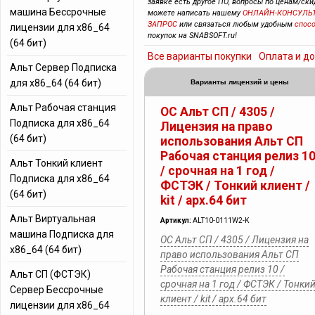
заявке есть другое ПО, вопросы по ценам/скид
машина Бессрочные
можете написать нашему
ОНЛАЙН-КОНСУЛЬ
ЗАПРОС
или связаться любым удобным
спос
лицензии для x86_64
покупок на SNABSOFT.ru!
(64 бит)
Все варианты покупки
Оплата и д
Альт Сервер Подписка
для x86_64 (64 бит)
Варианты лицензий и цены
Альт Рабочая станция
ОC Альт СП / 4305 /
Подписка для x86_64
Лицензия на право
(64 бит)
использования Альт СП
Рабочая станция релиз 1
Альт Тонкий клиент
/ срочная на 1 год /
Подписка для x86_64
ФСТЭК / Тонкий клиент /
(64 бит)
kit / арх.64 бит
Альт Виртуальная
Артикул:
ALT10-0111W2-K
машина Подписка для
ОC Альт СП / 4305 / Лицензия на
x86_64 (64 бит)
право использования Альт СП
Рабочая станция релиз 10 /
Альт СП (ФСТЭК)
срочная на 1 год / ФСТЭК / Тонки
Сервер Бессрочные
клиент / kit / арх.64 бит
лицензии для x86_64