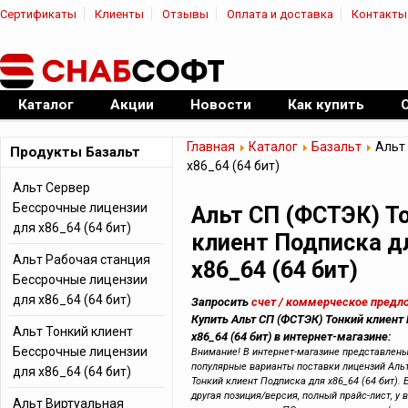
Сертификаты
Клиенты
Отзывы
Оплата и доставка
Контакты
|
Официальный дилер ПО
Каталог
Акции
Новости
Как купить
Главная
Каталог
Базальт
Альт 
Продукты Базальт
x86_64 (64 бит)
Альт Сервер
Бессрочные лицензии
Альт СП (ФСТЭК) Т
для x86_64 (64 бит)
клиент Подписка д
Альт Рабочая станция
x86_64 (64 бит)
Бессрочные лицензии
для x86_64 (64 бит)
Запросить
счет / коммерческое предл
Купить Альт СП (ФСТЭК) Тонкий клиент
Альт Тонкий клиент
x86_64 (64 бит) в интернет-магазине:
Бессрочные лицензии
Внимание! В интернет-магазине представлен
популярные варианты поставки лицензий Аль
для x86_64 (64 бит)
Тонкий клиент Подписка для x86_64 (64 бит).
другая позиция/версия, полный прайс-лист, у 
Альт Виртуальная