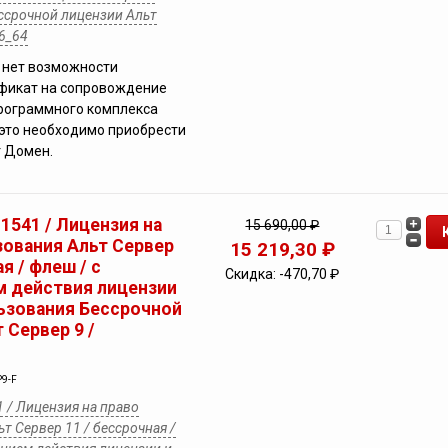
ссрочной лицензии Альт
86_64
 нет возможности
ификат на сопровождение
рограммного комплекса
это необходимо приобрести
 Домен.
 1541 / Лицензия на
15 690,00 ₽
зования Альт Сервер
15 219,30 ₽
я / флеш / с
Скидка:
-470,70 ₽
 действия лицензии
льзования Бессрочной
 Сервер 9 /
P9-F
1 / Лицензия на право
т Сервер 11 / бессрочная /