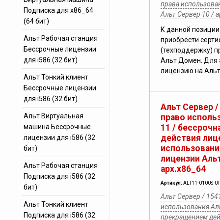
права использова
Подписка для x86_64
Альт Сервер 10 / 
(64 бит)
К данной позиции
Альт Рабочая станция
приобрести серт
Бессрочные лицензии
(техподдержку) п
для i586 (32 бит)
Альт Домен. Для 
лицензию на Альт
Альт Тонкий клиент
Бессрочные лицензии
для i586 (32 бит)
Альт Сервер /
Альт Виртуальная
право исполь
машина Бессрочные
11 / бессрочн
действия лице
лицензии для i586 (32
использовани
бит)
лицензии Альт
Альт Рабочая станция
арх.х86_64
Подписка для i586 (32
Артикул:
ALT11-0100S-U
бит)
Альт Сервер / 154
Альт Тонкий клиент
использования Аль
Подписка для i586 (32
прекращением дей