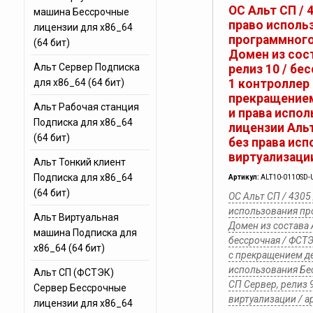
ОС Альт СП / 
машина Бессрочные
право исполь
лицензии для x86_64
программного
(64 бит)
Домен из сос
Альт Сервер Подписка
релиз 10 / бе
для x86_64 (64 бит)
1 контроллер 
прекращением
Альт Рабочая станция
и права испо
Подписка для x86_64
лицензии Альт
(64 бит)
без права ис
виртуализации 
Альт Тонкий клиент
Подписка для x86_64
Артикул:
ALT10-0110SD-
(64 бит)
ОС Альт СП / 4305
использования пр
Альт Виртуальная
Домен из состава 
машина Подписка для
бессрочная / ФСТЭ
x86_64 (64 бит)
с прекращением д
использования Бе
Альт СП (ФСТЭК)
СП Сервер, релиз 
Сервер Бессрочные
виртуализации / ар
лицензии для x86_64