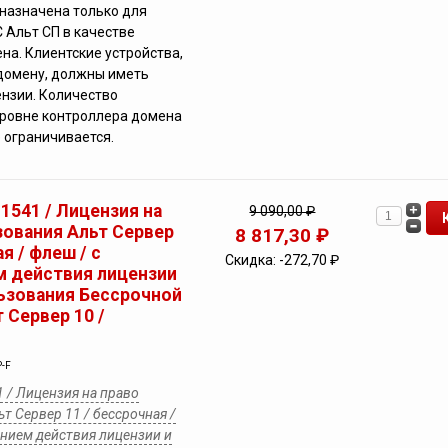
назначена только для
 Альт СП в качестве
на. Клиентские устройства,
домену, должны иметь
нзии. Количество
уровне контроллера домена
 ограничивается.
 1541 / Лицензия на
9 090,00 ₽
зования Альт Сервер
8 817,30 ₽
я / флеш / с
Скидка:
-272,70 ₽
 действия лицензии
льзования Бессрочной
 Сервер 10 /
P-F
1 / Лицензия на право
т Сервер 11 / бессрочная /
ением действия лицензии и