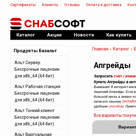
Сертификаты
Клиенты
Отзывы
Оплата и доставка
Кон
|
Официальный дилер ПО
Каталог
Акции
Новости
Как купить
Главная
Каталог
Продукты Базальт
Альт Сервер
Апгрейды
Бессрочные лицензии
для x86_64 (64 бит)
Запросить
счет / ком
Купить Апгрейды в инт
Альт Рабочая станция
Внимание! В интернет-маг
лицензий Апгрейды. Если в
Бессрочные лицензии
большой заказ, в заявке е
для x86_64 (64 бит)
написать нашему
ОНЛАЙН
удобным
способом
. Прият
Альт Тонкий клиент
Все варианты покуп
Бессрочные лицензии
для x86_64 (64 бит)
Вариант
Альт Виртуальная