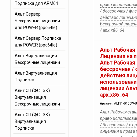
Подписка для ARM64
право использован
/ бессрочная / фл
Альт Сервер
действия лицензи
Бессрочные лицензии
Бессрочной лиценз
для POWER (ppc64le)
/ арх.х86_64
Альт Сервер Подписка
для POWER (ppc64le)
Альт Рабочая 
Альт Виртуализация
Лицензия на 
Альт Рабочая 
Бессрочные лицензии
бессрочная /
Альт Виртуализация
действия лице
Подписка
использовани
лицензии Альт
Альт СП (ФСТЭК)
арх.х86_64
Виртуализация
Бессрочные лицензии
Артикул:
ALT11-0100W-
Альт Рабочая стан
Альт СП (ФСТЭК)
право использован
Виртуализация
/ бессрочная / с 
Подписка
лицензии и права