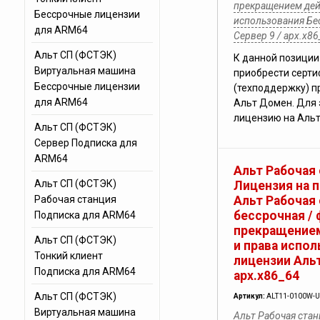
прекращением дей
Бессрочные лицензии
использования Бе
для ARM64
Сервер 9 / арх.х86
Альт СП (ФСТЭК)
К данной позиции
Виртуальная машина
приобрести серт
Бессрочные лицензии
(техподдержку) п
для ARM64
Альт Домен. Для 
лицензию на Альт
Альт СП (ФСТЭК)
Сервер Подписка для
ARM64
Альт Рабочая 
Альт СП (ФСТЭК)
Лицензия на 
Рабочая станция
Альт Рабочая 
бессрочная / 
Подписка для ARM64
прекращением
Альт СП (ФСТЭК)
и права испо
Тонкий клиент
лицензии Альт
Подписка для ARM64
арх.х86_64
Альт СП (ФСТЭК)
Артикул:
ALT11-0100W-U
Виртуальная машина
Альт Рабочая стан