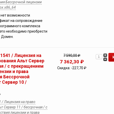
ния Бессрочной лицензии
арх.х86_64
 нет возможности
ификат на сопровождение
рограммного комплекса
это необходимо приобрести
 Домен.
 1541 / Лицензия на
7 590,00 ₽
зования Альт Сервер
7 362,30 ₽
ая / с прекращением
Скидка:
-227,70 ₽
нзии и права
я Бессрочной
 Сервер 10 /
P
1 / Лицензия на право
т Сервер 11 / бессрочная / с
ствия лицензии и права