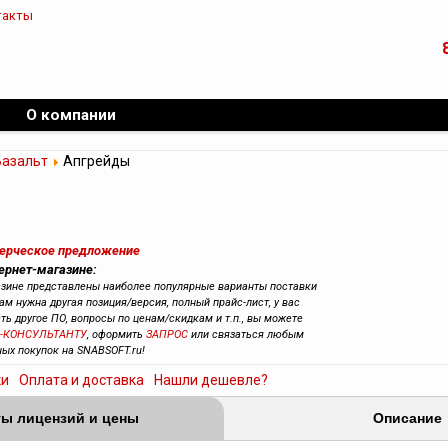
такты
О компании
Базальт
Апгрейды
мерческое предложение
ернет-магазине:
азине представлены наиболее популярные варианты поставки
ам нужна другая позиция/версия, полный прайс-лист, у вас
сть другое ПО, вопросы по ценам/скидкам и т.п., вы можете
-КОНСУЛЬТАНТУ
, оформить
ЗАПРОС
или связаться любым
ных покупок на SNABSOFT.ru!
ки
Оплата и доставка
Нашли дешевле?
ы лицензий и цены
Описание