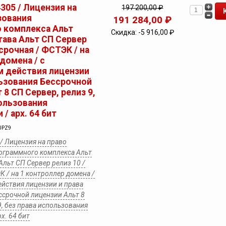
4305 / Лицензия на
197 200,00 ₽
зования
191 284,00 ₽
 комплекса Альт
Скидка:
-5 916,00 ₽
тава Альт СП Сервер
ссрочная / ФСТЭК / на
домена / с
 действия лицензии
льзования Бессрочной
 8 СП Сервер, релиз 9,
пользования
/ арх. 64 бит
UPZ9
 / Лицензия на право
ограммного комплекса Альт
Альт СП Сервер релиз 10 /
К / на 1 контроллер домена /
ействия лицензии и права
ссрочной лицензии Альт 8
9, без права использования
х. 64 бит