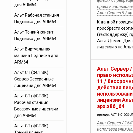
флеш / с прекращ
для ARM64
права использова
Альт Сервер 9 / а
Альт Рабочая станция
Подписка для ARM64
К данной позиции
приобрести серт
Альт Тонкий клиент
(техподдержку) п
Подписка для ARM64
Альт Домен. Для 
лицензию на Альт
Альт Виртуальная
машина Подписка для
ARM64
Альт Сервер /
Альт СП (ФСТЭК)
право исполь
Сервер Бессрочные
11 / бессрочн
лицензии для ARM64
действия лице
использовани
Альт СП (ФСТЭК)
лицензии Альт
Рабочая станция
арх.х86_64
Бессрочные лицензии
для ARM64
Артикул:
ALT11-0100S-U
Альт Сервер / 154
Альт СП (ФСТЭК)
использования Аль
Тонкий клиент