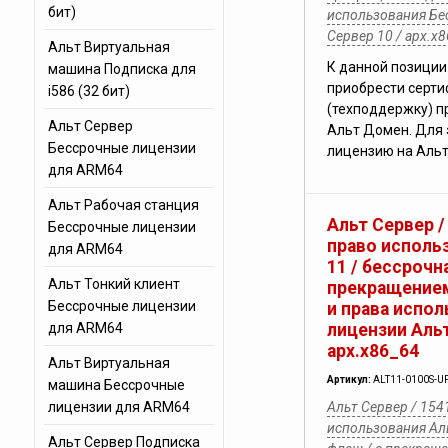
бит)
использования Бе
Сервер 10 / арх.х
Альт Виртуальная
К данной позиции
машина Подписка для
приобрести серт
i586 (32 бит)
(техподдержку) п
Альт Сервер
Альт Домен. Для 
Бессрочные лицензии
лицензию на Альт
для ARM64
Альт Рабочая станция
Альт Сервер /
Бессрочные лицензии
право исполь
для ARM64
11 / бессрочна
Альт Тонкий клиент
прекращением
Бессрочные лицензии
и права испо
для ARM64
лицензии Альт
арх.х86_64
Альт Виртуальная
Артикул:
ALT11-0100S-U
машина Бессрочные
лицензии для ARM64
Альт Сервер / 154
использования Аль
Альт Сервер Подписка