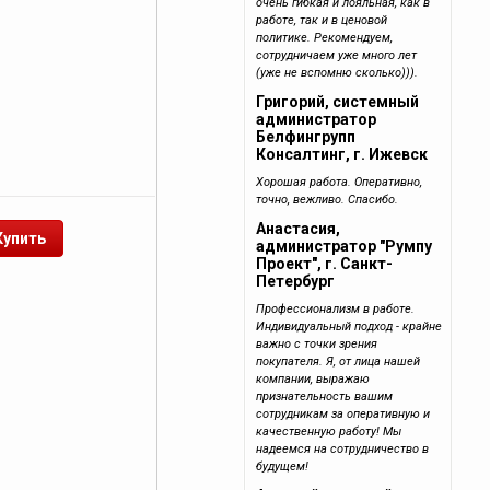
очень гибкая и лояльная, как в
работе, так и в ценовой
политике. Рекомендуем,
сотрудничаем уже много лет
(уже не вспомню сколько))).
Григорий, системный
администратор
Белфингрупп
Консалтинг, г. Ижевск
Хорошая работа. Оперативно,
точно, вежливо. Спасибо.
Анастасия,
администратор "Румпу
Проект", г. Санкт-
Петербург
Профессионализм в работе.
Индивидуальный подход - крайне
важно с точки зрения
покупателя. Я, от лица нашей
компании, выражаю
признательность вашим
сотрудникам за оперативную и
качественную работу! Мы
надеемся на сотрудничество в
будущем!