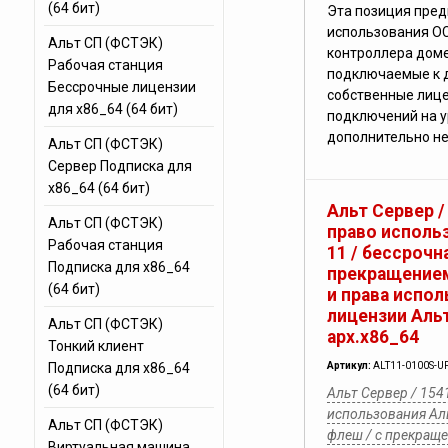
(64 бит)
Эта позиция пред
использования ОС
Альт СП (ФСТЭК)
контроллера доме
Рабочая станция
подключаемые к 
Бессрочные лицензии
собственные лице
для x86_64 (64 бит)
подключений на 
дополнительно не
Альт СП (ФСТЭК)
Сервер Подписка для
x86_64 (64 бит)
Альт Сервер /
Альт СП (ФСТЭК)
право исполь
Рабочая станция
11 / бессрочна
Подписка для x86_64
прекращением
(64 бит)
и права испо
лицензии Альт
Альт СП (ФСТЭК)
арх.х86_64
Тонкий клиент
Подписка для x86_64
Артикул:
ALT11-0100S-U
(64 бит)
Альт Сервер / 154
использования Аль
Альт СП (ФСТЭК)
флеш / с прекращ
Виртуальная машина