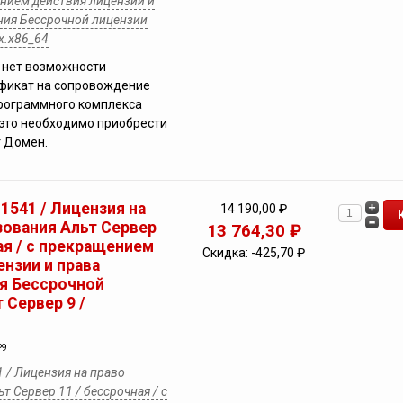
ением действия лицензии и
ния Бессрочной лицензии
рх.х86_64
 нет возможности
ификат на сопровождение
рограммного комплекса
это необходимо приобрести
 Домен.
 1541 / Лицензия на
14 190,00 ₽
зования Альт Сервер
13 764,30 ₽
ая / с прекращением
Скидка:
-425,70 ₽
нзии и права
я Бессрочной
 Сервер 9 /
P9
1 / Лицензия на право
т Сервер 11 / бессрочная / с