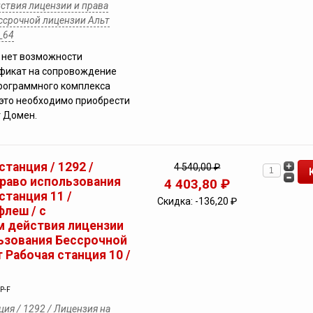
ствия лицензии и права
ссрочной лицензии Альт
_64
 нет возможности
ификат на сопровождение
рограммного комплекса
это необходимо приобрести
 Домен.
станция / 1292 /
4 540,00 ₽
право использования
4 403,80 ₽
станция 11 /
Скидка:
-136,20 ₽
флеш / с
 действия лицензии
льзования Бессрочной
 Рабочая станция 10 /
P-F
ция / 1292 / Лицензия на