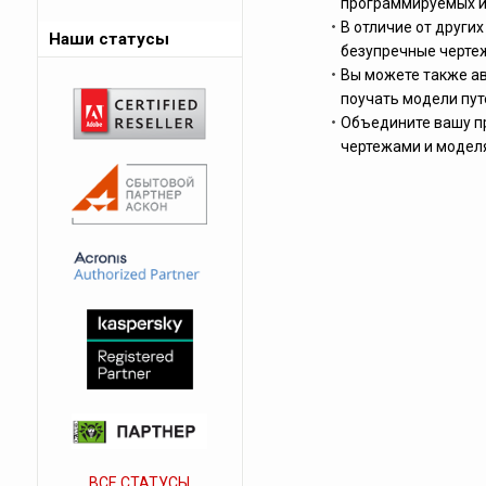
программируемых и
В отличие от други
Наши статусы
безупречные чертеж
Вы можете также ав
поучать модели пу
Объедините вашу п
чертежами и моделя
ВСЕ СТАТУСЫ