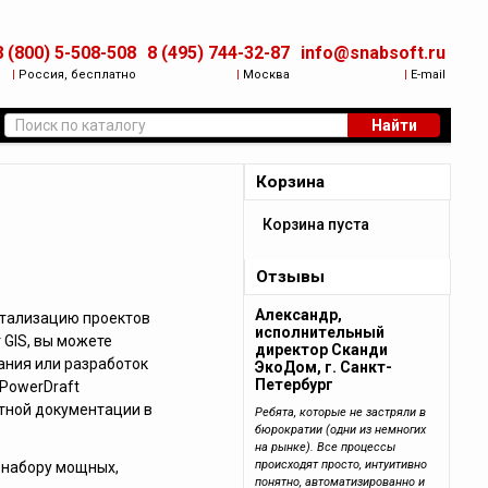
8 (800) 5-508-508
8 (495) 744-32-87
info@snabsoft.ru
|
Россия, бесплатно
|
Москва
|
E-mail
Найти
Корзина
Корзина пуста
Отзывы
Александр,
етализацию проектов
исполнительный
 GIS, вы можете
директор Сканди
ания или разработок
ЭкоДом, г. Санкт-
Петербург
PowerDraft
тной документации в
Ребята, которые не застряли в
бюрократии (одни из немногих
на рынке). Все процессы
происходят просто, интуитивно
 набору мощных,
понятно, автоматизированно и