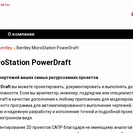
такты
О компании
entley
Bentley MicroStation PowerDraft
roStation PowerDraft
чертежей ваших самых ресурсоемких проектов
Draft
вы можете проектировать, документировать и выполнять д
ожности. Если вы архитектор, инженер, подрядчик или специалист
raft в качестве дополнения к любому приложению для моделиров
росто программа для автоматизированного выполнения чертежей, 
ю и надежную разработку и исполнение точной и подробной проек
ектронном виде.
ментирование 2D проектов САПР благодаря не имеющему аналогов