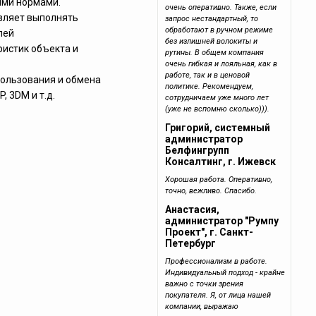
ыми нормами.
очень оперативно. Также, если
авляет выполнять
запрос нестандартный, то
обработают в ручном режиме
лей
без излишней волокиты и
ристик объекта и
рутины. В общем компания
очень гибкая и лояльная, как в
работе, так и в ценовой
пользования и обмена
политике. Рекомендуем,
 3DM и т.д.
сотрудничаем уже много лет
(уже не вспомню сколько))).
Григорий, системный
администратор
Белфингрупп
Консалтинг, г. Ижевск
Хорошая работа. Оперативно,
точно, вежливо. Спасибо.
Анастасия,
администратор "Румпу
Проект", г. Санкт-
Петербург
Профессионализм в работе.
Индивидуальный подход - крайне
важно с точки зрения
покупателя. Я, от лица нашей
компании, выражаю