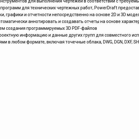
нструментов для выполнения чертежей в соответствии с требуем
х программ для технических чертежных работ, PowerDraft предост
и, графики и отчетности непосредственно на основе 2D и 3D моде
томатически аннотировать и создавать отчеты на основе характе
тем создания программируемых 3D PDF-файлов
роектную информацию и данные других групп для совместного ис
ми в любом формате, включая точечные облака, DWG, DGN, DXF, SHP,