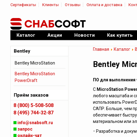
Сертификаты
Клиенты
Отзывы
Оплата и доставка
Кон
|
Официальный дилер ПО
Каталог
Акции
Новости
Как купить
Главная
Каталог
B
Bentley
Bentley Mic
Bentley MicroStation
Bentley MicroStation
ПО для выполнения 
PowerDraft
С
MicroStation Power
Приём заказов
любого масштаба и сл
использовать PowerD
8 (800) 5-508-508
САПР. Больше, чем п
8 (495) 744-32-87
обеспечивает быстру
материальном или эл
info@snabsoft.ru
запрос
Разработка и доку
онлайн-чат