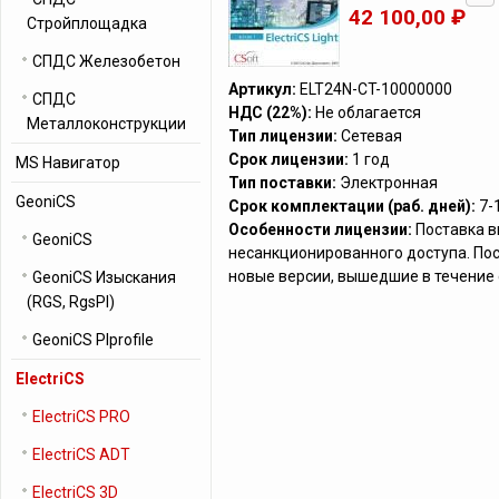
42 100,00 ₽
Стройплощадка
СПДС Железобетон
Артикул:
ELT24N-CT-10000000
СПДС
НДС (22%):
Не облагается
Металлоконструкции
Тип лицензии:
Сетевая
Срок лицензии:
1 год
MS Навигатор
Тип поставки:
Электронная
GeoniCS
Срок комплектации (раб. дней):
7-
Особенности лицензии:
Поставка 
GeoniCS
несанкционированного доступа. По
новые версии, вышедшие в течение
GeoniCS Изыскания
(RGS, RgsPl)
GeoniCS Plprofile
ElectriCS
ElectriCS PRO
ElectriCS ADT
ElectriCS 3D