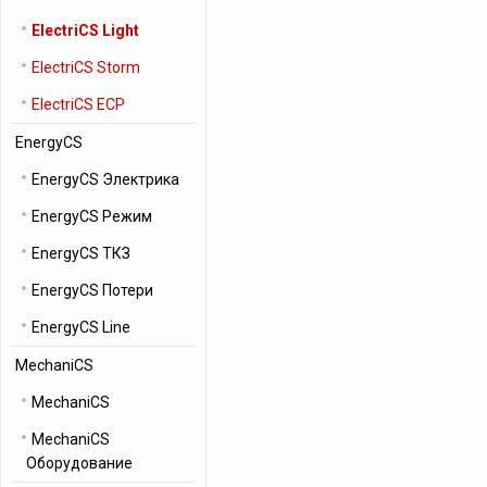
ElectriCS Light
ElectriCS Storm
ElectriCS ECP
EnergyCS
EnergyCS Электрика
EnergyCS Режим
EnergyCS ТКЗ
EnergyCS Потери
EnergyCS Line
MechaniCS
MechaniCS
MechaniCS
Оборудование