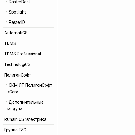
RasterDesk
Spotlight
RasterID
AutomatiCS
TDMS
TDMS Professional
TechnologiCS
ПолигонСофт
СКМ ЛП ПолигонСофт
xCore
Дополнительные
модули
RChain CS Электрика
Группа ГИС