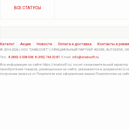
ВСЕ СТАТУСЫ
Каталог
Акции
Новости
Оплата и доставка
Контакты и рекв
© 2014-2026 | ООО "СНАБСОФТ" | ОФИЦИАЛЬНЫЙ ПАРТНЕР ADOBE, AUTODESK, GRA
Тел.:
8 (800) 5-508-508
,
8 (495) 744-32-87
; E-mail:
info@snabsoft.ru
Вся информация на сайте
https://snabsoft.ru/
носит ознакомительный характер 
приобретения товаров, размещенных на сайте, указываются в документах (сче
получения запроса от Покупателя или оформления заказа Покупателем на сайт