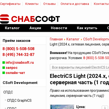
Сертификаты
Клиенты
Отзывы
Оплата и доставка
Контакты
|
Официальный дилер ПО
Каталог
Акции
Новости
Как купить
Главная
Каталог
CSoft Developm
Приём заказов
Light (2024.x, сетевая лицензия, сер
8 (800) 5-508-508
Внимание!
На продукцию CSoft Dev
8 (495) 744-32-87
рассрочка. Условия:
8 (800) 5-508-5
info@snabsoft.ru
Все варианты лицензий ElectriCS Li
запрос
онлайн-чат
ElectriCS Light (2024.x
серверная часть (1 год
CSoft Development
Право на использование программного 
СПДС
лицензия, серверная часть (1 год))
СПДС GraphiCS
Цена:
СПДС