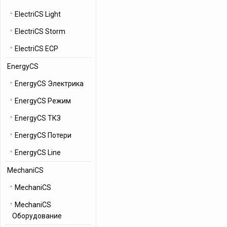
ElectriCS Light
ElectriCS Storm
ElectriCS ECP
EnergyCS
EnergyCS Электрика
EnergyCS Режим
EnergyCS ТКЗ
EnergyCS Потери
EnergyCS Line
MechaniCS
MechaniCS
MechaniCS
Оборудование