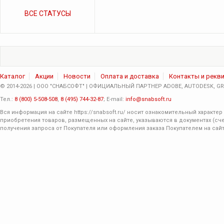
ВСЕ СТАТУСЫ
Каталог
Акции
Новости
Оплата и доставка
Контакты и рекв
© 2014-2026 | ООО "СНАБСОФТ" | ОФИЦИАЛЬНЫЙ ПАРТНЕР ADOBE, AUTODESK, GRA
Тел.:
8 (800) 5-508-508
,
8 (495) 744-32-87
; E-mail:
info@snabsoft.ru
Вся информация на сайте
https://snabsoft.ru/
носит ознакомительный характер 
приобретения товаров, размещенных на сайте, указываются в документах (сче
получения запроса от Покупателя или оформления заказа Покупателем на сайт