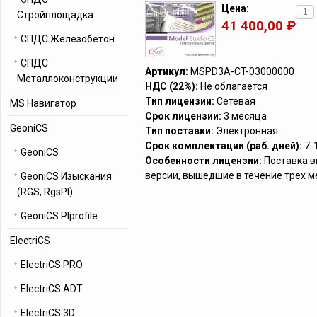
Цена:
Стройплощадка
41 400,00 ₽
СПДС Железобетон
СПДС
Артикул:
MSPD3A-CT-03000000
Металлоконструкции
НДС (22%):
Не облагается
Тип лицензии:
Сетевая
MS Навигатор
Срок лицензии:
3 месяца
GeoniCS
Тип поставки:
Электронная
Срок комплектации (раб. дней):
7-
GeoniCS
Особенности лицензии:
Поставка в
версии, вышедшие в течение трех 
GeoniCS Изыскания
(RGS, RgsPl)
GeoniCS Plprofile
ElectriCS
ElectriCS PRO
ElectriCS ADT
ElectriCS 3D