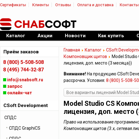
Сертификаты
Клиенты
Отзывы
Оплата и доставка
Контакты
|
Официальный дилер ПО
Каталог
Акции
Новости
Как купить
Главная
Каталог
CSoft Developm
Приём заказов
Компоновщик щитов
Model Studio
8 (800) 5-508-508
лицензия, доп. место (3 месяца))
8 (495) 744-32-87
Внимание!
На продукцию CSoft Dev
info@snabsoft.ru
рассрочка. Условия:
8 (800) 5-508-5
запрос
Все варианты лицензий Model Stu
онлайн-чат
Model Studio CS Компо
CSoft Development
лицензия, доп. место 
СПДС
Право на использование программног
СПДС GraphiCS
Компоновщик щитов (3.x, сетевая лиц
СПДС