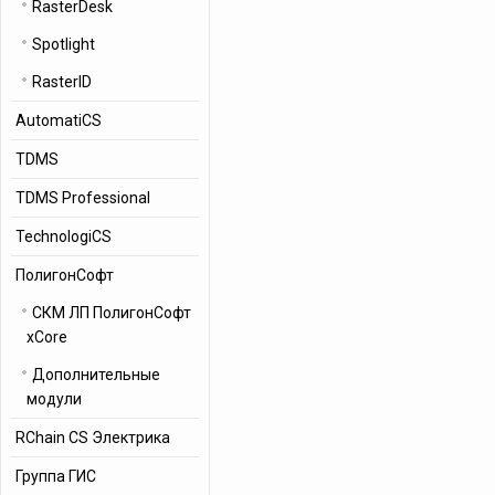
RasterDesk
Spotlight
RasterID
AutomatiCS
TDMS
TDMS Professional
TechnologiCS
ПолигонСофт
СКМ ЛП ПолигонСофт
xCore
Дополнительные
модули
RChain CS Электрика
Группа ГИС