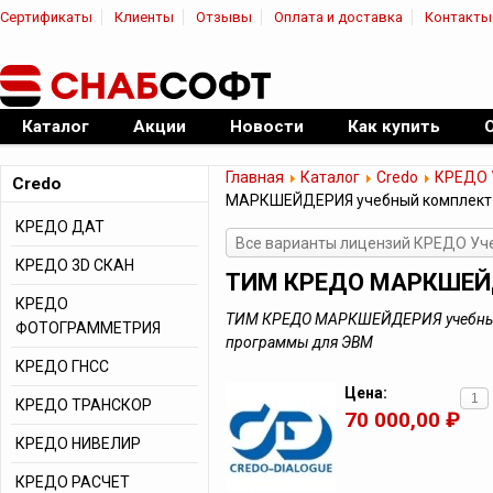
Сертификаты
Клиенты
Отзывы
Оплата и доставка
Контакты
|
Официальный дилер ПО
Каталог
Акции
Новости
Как купить
Главная
Каталог
Credo
КРЕДО 
Credo
МАРКШЕЙДЕРИЯ учебный комплект
КРЕДО ДАТ
Все варианты лицензий КРЕДО Уч
КРЕДО 3D СКАН
ТИМ КРЕДО МАРКШЕЙД
КРЕДО
ТИМ КРЕДО МАРКШЕЙДЕРИЯ учебный 
ФОТОГРАММЕТРИЯ
программы для ЭВМ
КРЕДО ГНСС
Цена:
КРЕДО ТРАНСКОР
70 000,00 ₽
КРЕДО НИВЕЛИР
КРЕДО РАСЧЕТ