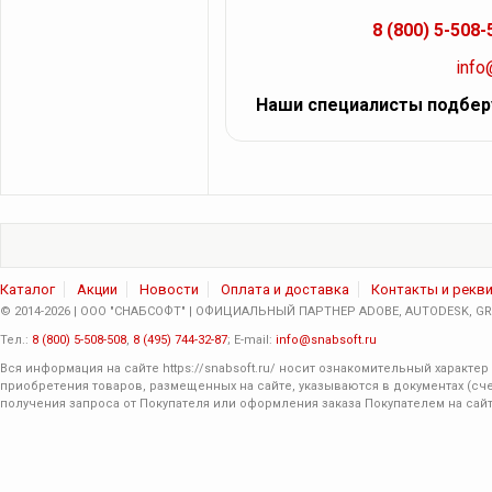
8 (800) 5-508-
info
Наши специалисты подбер
Каталог
Акции
Новости
Оплата и доставка
Контакты и рекв
© 2014-2026 | ООО "СНАБСОФТ" | ОФИЦИАЛЬНЫЙ ПАРТНЕР ADOBE, AUTODESK, GRA
Тел.:
8 (800) 5-508-508
,
8 (495) 744-32-87
; E-mail:
info@snabsoft.ru
Вся информация на сайте
https://snabsoft.ru/
носит ознакомительный характер 
приобретения товаров, размещенных на сайте, указываются в документах (сче
получения запроса от Покупателя или оформления заказа Покупателем на сайт