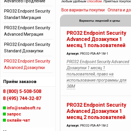
Advanced Продление
любым удобным
способом
. Приятных покупок
Все варианты покупки
Оплата и д
PRO32 Endpoint Security
Standart Миграция
Варианты лицензий и цены
PRO32 Endpoint Security
PRO32 Endpoint Security
Advanced Миграция
Advanced Дозакупки 1
PRO32 Endpoint Security
месяц 1 пользователей
Standard Дозакупки
Артикул:
PRO32-PSA-AP-1M-1
PRO32 Endpoint Security
PRO32 Endpoint Security Advanced
Advanced Дозакупки
Дозакупки 1 месяц 1
пользователей, право на
использование программы для
Приём заказов
ЭВМ
8 (800) 5-508-508
8 (495) 744-32-87
PRO32 Endpoint Security
info@snabsoft.ru
Advanced Дозакупки 1
запрос
месяц 2 пользователей
онлайн-чат
Артикул:
PRO32-PSA-AP-1M-2