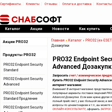
Сертификаты
Клиенты
Отзывы
Оплата и доставка
Контакты
|
Официальный дилер ПО
Каталог
Акции
Новости
Как купить
Главная
Каталог
PRO32 (ex-ESET
Акции PRO32
Дозакупки
Продукты PRO32
PRO32 Endpoint Secu
PRO32 Endpoint Security
Advanced Дозакупк
Standard
Запросить
счет / коммерческое предл
PRO32 Endpoint Security
Купить PRO32 Endpoint Security Advanc
Advanced
интернет-магазине:
Внимание! В интернет-магазине представлен
PRO32 Endpoint Security
популярные варианты поставки лицензий PRO32
Advanced Дозакупки. Если вам нужна другая п
Standard Продление
полный прайс-лист, у вас большой заказ, в зая
вопросы по ценам/скидкам и т.п., вы можете
PRO32 Endpoint Security
ОНЛАЙН-КОНСУЛЬТАНТУ
, оформить
ЗАПРОС