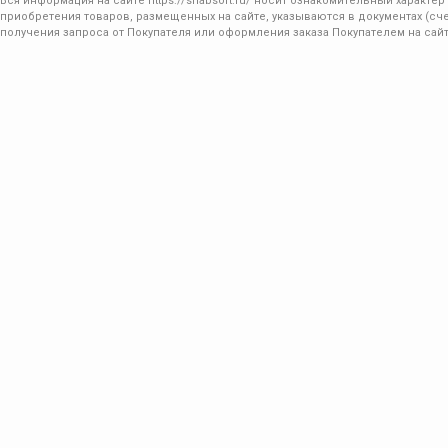
Вся информация на сайте
https://snabsoft.ru/
носит ознакомительный характер 
приобретения товаров, размещенных на сайте, указываются в документах (сче
получения запроса от Покупателя или оформления заказа Покупателем на сайт