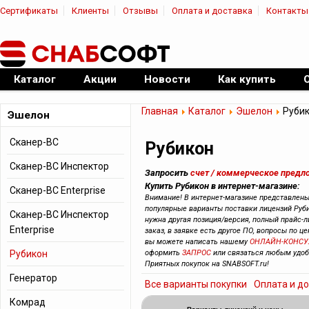
Сертификаты
Клиенты
Отзывы
Оплата и доставка
Контакты
|
Официальный дилер ПО
Каталог
Акции
Новости
Как купить
Главная
Каталог
Эшелон
Руби
Эшелон
Сканер-ВС
Рубикон
Сканер-ВС Инспектор
Запросить
счет / коммерческое предл
Купить Рубикон в интернет-магазине:
Сканер-ВС Enterprise
Внимание! В интернет-магазине представлен
популярные варианты поставки лицензий Руби
Сканер-ВС Инспектор
нужна другая позиция/версия, полный прайс-л
Enterprise
заказ, в заявке есть другое ПО, вопросы по це
вы можете написать нашему
ОНЛАЙН-КОНСУ
Рубикон
оформить
ЗАПРОС
или связаться любым уд
Приятных покупок на SNABSOFT.ru!
Генератор
Все варианты покупки
Оплата и д
Комрад