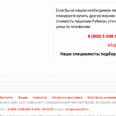
Если Вы не нашли необходимую ли
планируете купить другую версию
стоимость лицензии Рубикон, уточ
цены по телефонам:
8 (800) 5-508-
info
Наши специалисты подбер
Каталог
Акции
Новости
Оплата и доставка
Контакты и рекв
© 2014-2026 | ООО "СНАБСОФТ" | ОФИЦИАЛЬНЫЙ ПАРТНЕР ADOBE, AUTODESK, GRA
Тел.:
8 (800) 5-508-508
,
8 (495) 744-32-87
; E-mail:
info@snabsoft.ru