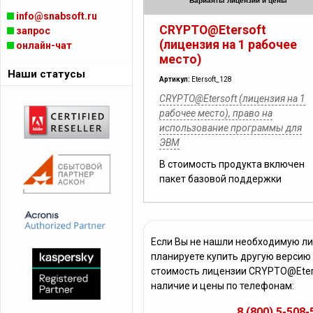
Варианты лицензий и цены
info@snabsoft.ru
CRYPTO@Etersoft
запрос
(лицензия на 1 рабочее
онлайн-чат
место)
Наши статусы
Артикул:
Etersoft_128
CRYPTO@Etersoft (лицензия на 1
рабочее место), право на
использование программы для
ЭВМ
В стоимость продукта включен
пакет базовой поддержки
Если Вы не нашли необходимую л
планируете купить другую версию
стоимость лицензии CRYPTO@Eters
наличие и цены по телефонам:
8 (800) 5-508-