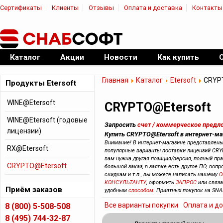
Сертификаты
Клиенты
Отзывы
Оплата и доставка
Контакты
|
Официальный дилер ПО
Каталог
Акции
Новости
Как купить
Главная
Каталог
Etersoft
CRYPT
Продукты Etersoft
WINE@Etersoft
CRYPTO@Etersoft
WINE@Etersoft (годовые
Запросить
счет / коммерческое предл
лицензии)
Купить CRYPTO@Etersoft в интернет-ма
Внимание! В интернет-магазине представлен
RX@Etersoft
популярные варианты поставки лицензий CRYP
вам нужна другая позиция/версия, полный прай
CRYPTO@Etersoft
большой заказ, в заявке есть другое ПО, вопр
скидкам и т.п., вы можете написать нашему
О
КОНСУЛЬТАНТУ
, оформить
ЗАПРОС
или связ
Приём заказов
удобным
способом
. Приятных покупок на SNA
Все варианты покупки
Оплата и д
8 (800) 5-508-508
8 (495) 744-32-87