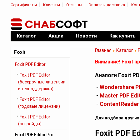
Сертификаты
Клиенты
Отзывы
Оплата и доставка
Кон
|
Официальный дилер ПО
Каталог
Акции
Новости
Как купить
Главная
Каталог
F
Foxit
Внимание! Foxit п
Foxit PDF Editor
Аналоги Foxit PD
Foxit PDF Editor
(бессрочные лицензии
-
Wondershare P
и техподдержка)
-
Master PDF Edi
Foxit PDF Editor
-
ContentReader 
(годовые лицензии)
Foxit PDF Editor
Для подбора других 
(апгрейды)
Foxit PDF Ed
Foxit PDF Editor Pro