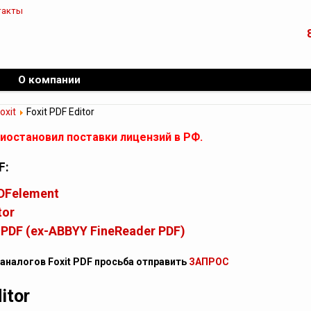
такты
О компании
oxit
Foxit PDF Editor
риостановил поставки лицензий в РФ.
F:
DFelement
tor
PDF (ex-ABBYY FineReader PDF)
аналогов Foxit PDF просьба отправить
ЗАПРОС
itor