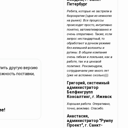
Петербург
Ребята, которые не застряли в
бюрократии (одни из немногих
на рынке). Все процессы
происходят просто, интуитивно
понятно, автоматизированно и
очень оперативно. Также, если
запрос нестандартный, то
обработают в ручном режиме
без излишней волокиты и
рутины. В общем компания
очень гибкая и лояльная, как в
работе, так и в ценовой
политике. Рекомендуем,
упить другую версию
сотрудничаем уже много лет
можность поставки,
(уже не вспомню сколько))).
Григорий, системный
администратор
Белфингрупп
Консалтинг, г. Ижевск
Хорошая работа. Оперативно,
точно, вежливо. Спасибо.
ие!
Анастасия,
администратор "Румпу
Проект", г. Санкт-