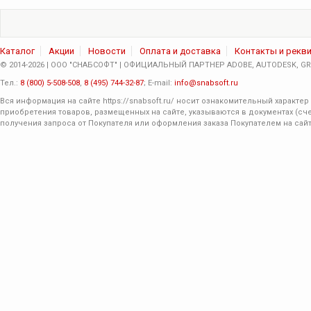
Каталог
Акции
Новости
Оплата и доставка
Контакты и рекв
© 2014-2026 | ООО "СНАБСОФТ" | ОФИЦИАЛЬНЫЙ ПАРТНЕР ADOBE, AUTODESK, GRA
Тел.:
8 (800) 5-508-508
,
8 (495) 744-32-87
; E-mail:
info@snabsoft.ru
Вся информация на сайте
https://snabsoft.ru/
носит ознакомительный характер 
приобретения товаров, размещенных на сайте, указываются в документах (сче
получения запроса от Покупателя или оформления заказа Покупателем на сайт