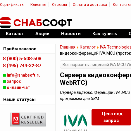
Сертификаты
Клиенты
Отзывы
Оплата и доставка
Контакты
|
Официальный дилер ПО
Каталог
Акции
Новости
Как купить
Главная
Каталог
IVA Technologie
Приём заказов
видеоконференций IVA MCU (прото
8 (800) 5-508-508
Все варианты лицензий IVA MCU 
8 (495) 744-32-87
Сервера видеоконфере
info@snabsoft.ru
запрос
WebRTC)
онлайн-чат
Сервера видеоконференций IVA MCU 
программы для ЭВМ
Наши статусы
Цена под
запрос