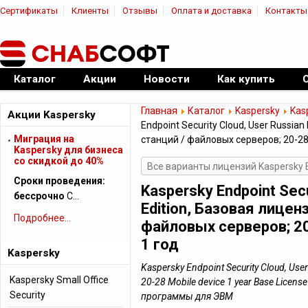
Сертификаты
Клиенты
Отзывы
Оплата и доставка
Контакты
|
Официальный дилер ПО
Каталог
Акции
Новости
Как купить
Главная
Каталог
Kaspersky
Kas
Акции Kaspersky
Endpoint Security Cloud, User Russia
Миграция на
станций / файловых серверов; 20-28
Kaspersky для бизнеса
cо скидкой до 40%
Все варианты лицензий Kaspersky E
Сроки проведения:
Kaspersky Endpoint Secu
бессрочно
С…
Edition, Базовая лицен
Подробнее...
файловых серверов; 2
1 год
Kaspersky
Kaspersky Endpoint Security Cloud, User 
Kaspersky Small Office
20-28 Mobile device 1 year Base Licen
Security
программы для ЭВМ