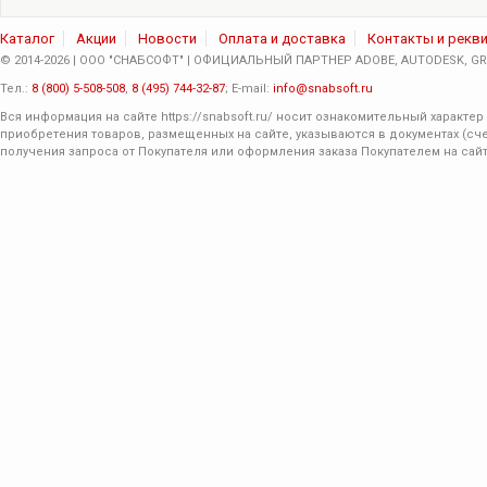
Каталог
Акции
Новости
Оплата и доставка
Контакты и рекв
© 2014-2026 | ООО "СНАБСОФТ" | ОФИЦИАЛЬНЫЙ ПАРТНЕР ADOBE, AUTODESK, GRA
Тел.:
8 (800) 5-508-508
,
8 (495) 744-32-87
; E-mail:
info@snabsoft.ru
Вся информация на сайте
https://snabsoft.ru/
носит ознакомительный характер 
приобретения товаров, размещенных на сайте, указываются в документах (сче
получения запроса от Покупателя или оформления заказа Покупателем на сайт