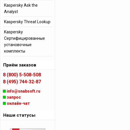
Kaspersky Ask the
Analyst
Kaspersky Threat Lookup
Kaspersky
Сертифицированные
установочные
комплекты
Приём заказов
8 (800) 5-508-508
8 (495) 744-32-87
info@snabsoft.ru
запрос
онлайн-чат
Наши статусы