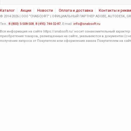
Каталог
Акции
Новости
Оплата и доставка
Контакты и рекв
© 2014-2026 | ООО "СНАБСОФТ" | ОФИЦИАЛЬНЫЙ ПАРТНЕР ADOBE, AUTODESK, GRA
Тел.:
8 (800) 5-508-508
,
8 (495) 744-32-87
; E-mail:
info@snabsoft.ru
Вся информация на сайте
https://snabsoft.ru/
носит ознакомительный характер 
приобретения товаров, размещенных на сайте, указываются в документах (сче
получения запроса от Покупателя или оформления заказа Покупателем на сайт