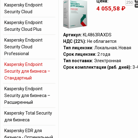
Цена:
Kaspersky Endpoint
4 055,58 ₽
Security Cloud
Kaspersky Endpoint
Security Cloud Plus
Артикул:
KL4863RAXDS
Kaspersky Endpoint
НДС (22%):
Не облагается
Security Cloud
Тип лицензии:
Локальная; Новая
Professional
Срок лицензии:
2 года
Тип поставки:
Электронная
Kaspersky Endpoint
Срок комплектации (раб. дней):
3-
Security для бизнеса –
Стандартный
Kaspersky Endpoint
Security для бизнеса –
Расширенный
Kaspersky Total Security
для бизнеса
Kaspersky EDR для
бизнеса - Оптимальный