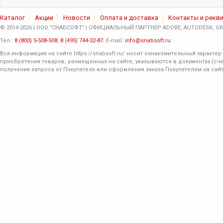
Каталог
Акции
Новости
Оплата и доставка
Контакты и рекв
© 2014-2026 | ООО "СНАБСОФТ" | ОФИЦИАЛЬНЫЙ ПАРТНЕР ADOBE, AUTODESK, GRA
Тел.:
8 (800) 5-508-508
,
8 (495) 744-32-87
; E-mail:
info@snabsoft.ru
Вся информация на сайте
https://snabsoft.ru/
носит ознакомительный характер 
приобретения товаров, размещенных на сайте, указываются в документах (сче
получения запроса от Покупателя или оформления заказа Покупателем на сайт