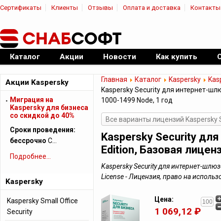
Сертификаты
Клиенты
Отзывы
Оплата и доставка
Контакты
|
Официальный дилер ПО
Каталог
Акции
Новости
Как купить
Главная
Каталог
Kaspersky
Kas
Акции Kaspersky
Kaspersky Security для интернет-шлю
Миграция на
1000-1499 Node, 1 год
Kaspersky для бизнеса
cо скидкой до 40%
Все варианты лицензий Kaspersky 
Сроки проведения:
Kaspersky Security дл
бессрочно
С…
Edition, Базовая лицен
Подробнее...
Kaspersky Security для интернет-шлюзо
License - Лицензия, право на испол
Kaspersky
Цена:
Kaspersky Small Office
1 069,12 ₽
Security