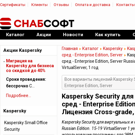
Сертификаты
Клиенты
Отзывы
Оплата и доставка
Контакты
|
Официальный дилер ПО
Каталог
Акции
Новости
Как купить
Главная
Каталог
Kaspersky
Kas
Акции Kaspersky
сред - Enterprise Edition, Server
Kasp
Миграция на
сред - Enterprise Edition, Server Russ
Kaspersky для бизнеса
VirtualServer, 1 год
cо скидкой до 40%
Сроки проведения:
Все варианты лицензий Kaspersky S
Enterprise Edition, Server
бессрочно
С…
Kaspersky Security дл
Подробнее...
сред - Enterprise Edition
Kaspersky
Лицензия Cross-grade, 1
Kaspersky Security для виртуальных и о
Kaspersky Small Office
Russian Edition. 15-19 VirtualServer 1 
Security
использование программы для ЭВМ