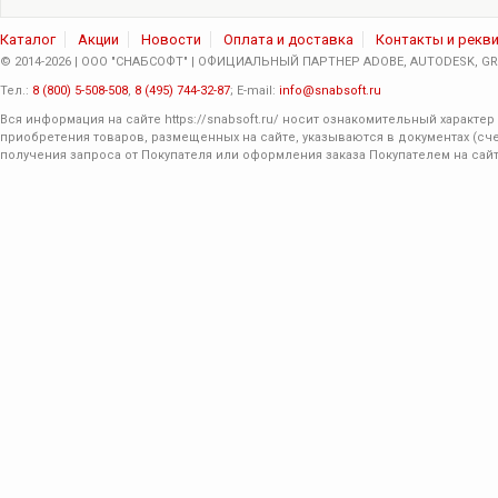
Каталог
Акции
Новости
Оплата и доставка
Контакты и рекв
© 2014-2026 | ООО "СНАБСОФТ" | ОФИЦИАЛЬНЫЙ ПАРТНЕР ADOBE, AUTODESK, GRA
Тел.:
8 (800) 5-508-508
,
8 (495) 744-32-87
; E-mail:
info@snabsoft.ru
Вся информация на сайте
https://snabsoft.ru/
носит ознакомительный характер 
приобретения товаров, размещенных на сайте, указываются в документах (сче
получения запроса от Покупателя или оформления заказа Покупателем на сайт