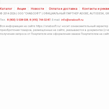
Каталог
Акции
Новости
Оплата и доставка
Контакты и рекв
© 2014-2026 | ООО "СНАБСОФТ" | ОФИЦИАЛЬНЫЙ ПАРТНЕР ADOBE, AUTODESK, GRA
Тел.:
8 (800) 5-508-508
,
8 (495) 744-32-87
; E-mail:
info@snabsoft.ru
Вся информация на сайте
https://snabsoft.ru/
носит ознакомительный характер 
приобретения товаров, размещенных на сайте, указываются в документах (сче
получения запроса от Покупателя или оформления заказа Покупателем на сайт