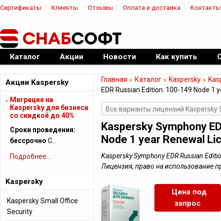
Сертификаты
Клиенты
Отзывы
Оплата и доставка
Контакты
|
Официальный дилер ПО
Каталог
Акции
Новости
Как купить
Главная
Каталог
Kaspersky
Kas
Акции Kaspersky
EDR Russian Edition. 100-149 Node 1 
Миграция на
Kaspersky для бизнеса
Все варианты лицензий Kaspersky
cо скидкой до 40%
Kaspersky Symphony EDR
Сроки проведения:
Node 1 year Renewal Li
бессрочно
С…
Kaspersky Symphony EDR Russian Editio
Подробнее...
Лицензия, право на использование 
Kaspersky
Цена под
Kaspersky Small Office
запрос
Security