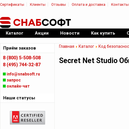
Сертификаты
Клиенты
Отзывы
Оплата и доставка
Контакты
|
Официальный дилер ПО
Каталог
Акции
Новости
Как купить
Главная
Каталог
Код безопаснос
Приём заказов
8 (800) 5-508-508
Secret Net Studio О
8 (495) 744-32-87
info@snabsoft.ru
запрос
онлайн-чат
Наши статусы