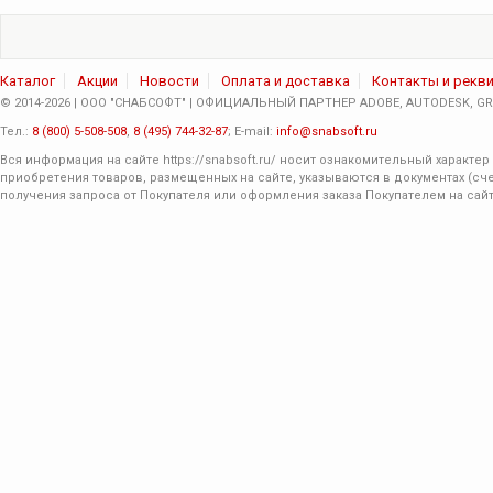
Каталог
Акции
Новости
Оплата и доставка
Контакты и рекв
© 2014-2026 | ООО "СНАБСОФТ" | ОФИЦИАЛЬНЫЙ ПАРТНЕР ADOBE, AUTODESK, GRA
Тел.:
8 (800) 5-508-508
,
8 (495) 744-32-87
; E-mail:
info@snabsoft.ru
Вся информация на сайте
https://snabsoft.ru/
носит ознакомительный характер 
приобретения товаров, размещенных на сайте, указываются в документах (сче
получения запроса от Покупателя или оформления заказа Покупателем на сайт