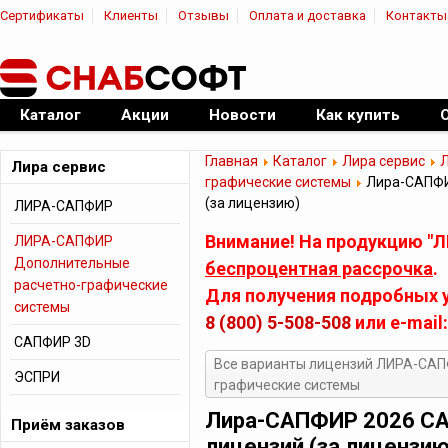
Сертификаты
Клиенты
Отзывы
Оплата и доставка
Контакты
|
Официальный дилер ПО
Каталог
Акции
Новости
Как купить
Главная
Каталог
Лира сервис
Л
Лира сервис
графические системы
Лира-САПФИ
(за лицензию)
ЛИРА-САПФИР
Внимание! На продукцию "Л
ЛИРА-САПФИР
Дополнительные
беспроцентная рассрочка
.
расчетно-графические
Для получения подробных у
системы
8 (800) 5-508-508
или e-mail
САПФИР 3D
Все варианты лицензий ЛИРА-САП
ЭСПРИ
графические системы
Лира-САПФИР 2026 СА
Приём заказов
лицензий (за лицензию