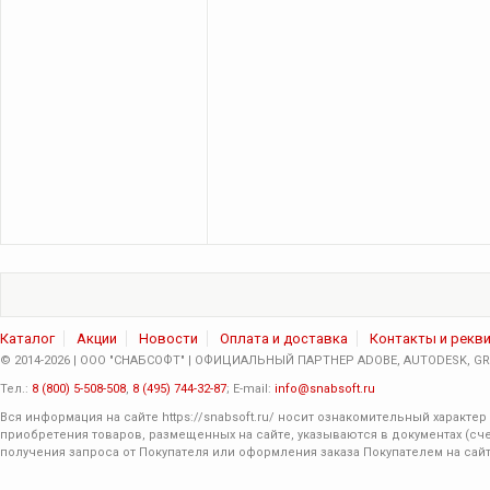
Каталог
Акции
Новости
Оплата и доставка
Контакты и рекв
© 2014-2026 | ООО "СНАБСОФТ" | ОФИЦИАЛЬНЫЙ ПАРТНЕР ADOBE, AUTODESK, GRA
Тел.:
8 (800) 5-508-508
,
8 (495) 744-32-87
; E-mail:
info@snabsoft.ru
Вся информация на сайте
https://snabsoft.ru/
носит ознакомительный характер 
приобретения товаров, размещенных на сайте, указываются в документах (сче
получения запроса от Покупателя или оформления заказа Покупателем на сайт