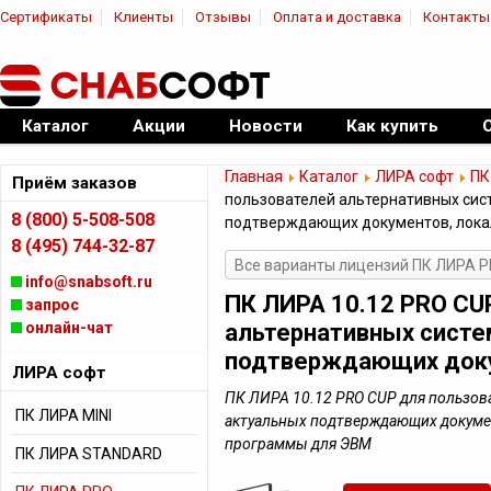
Сертификаты
Клиенты
Отзывы
Оплата и доставка
Контакты
|
Официальный дилер ПО
Каталог
Акции
Новости
Как купить
Главная
Каталог
ЛИРА софт
ПК
Приём заказов
пользователей альтернативных сист
8 (800) 5-508-508
подтверждающих документов, лока
8 (495) 744-32-87
Все варианты лицензий ПК ЛИРА 
info@snabsoft.ru
ПК ЛИРА 10.12 PRO CU
запрос
онлайн-чат
альтернативных систе
подтверждающих доку
ЛИРА софт
ПК ЛИРА 10.12 PRO CUP для пользова
ПК ЛИРА MINI
актуальных подтверждающих докумен
программы для ЭВМ
ПК ЛИРА STANDARD