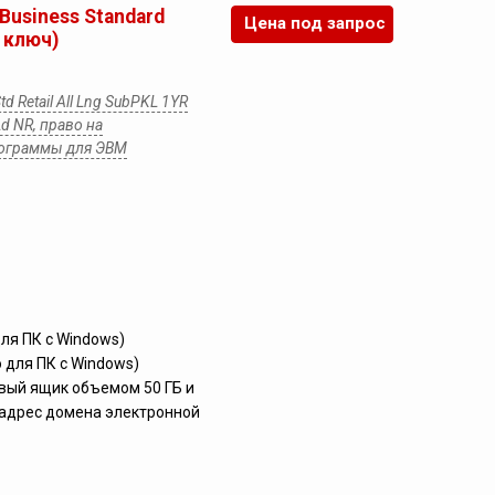
 Business Standard
Цена под запрос
 ключ)
td Retail All Lng SubPKL 1YR
d NR, право на
рограммы для ЭВМ
для ПК с Windows)
о для ПК с Windows)
вый ящик объемом 50 ГБ и
адрес домена электронной