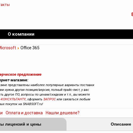
такты
О компании
icrosoft
Office 365
мерческое предложение
тернет-магазине:
азине представлены наиболее популярные варианты поставки
вам нужна другая позиция/версия, полный прайс-лист, у вас
сть другое ПО, вопросы по ценам/скидкам и т.п., вы можете
-КОНСУЛЬТАНТУ
, оформить
ЗАПРОС
или связаться любым
ных покупок на SNABSOFT.ru!
ки
Оплата и доставка
Нашли дешевле?
ы лицензий и цены
Описание