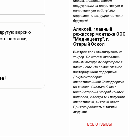
признательность вашим
сотрудникам за оперативную и
качественную работу! Мы
надеемся на сотрудничество в
будущем!
Алексей, главный
 другую версию
режиссер монтажа ООО
сть поставки,
"Медиацентр", г.
Старый Оскол
Быстрее всех откликнулись на
тендер. По итогам оказались
самым выгодным партнером в
плане цены. Но самое главное -
постпродажная поддержка!
Документооборот -
ие!
оперативнейший! Техподдержка
на высоте. Сколько было с
нашей стороны "непрофильных"
вопросов, и всегда мы получали
оперативный, внятный ответ.
Приятно работать с такими
людьми!
ВСЕ ОТЗЫВЫ