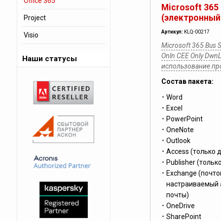
Office 365
Microsoft 365
(электронный
Project
Артикул:
KLQ-00217
Visio
Microsoft 365 Bus S
Onln CEE Only DwnL
Наши статусы
использование п
Состав пакета:
Word
Excel
PowerPoint
OneNote
Outlook
Access (только 
Publisher (тольк
Exchange (почто
настраиваемый 
почты)
OneDrive
SharePoint