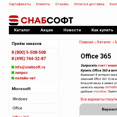
Сертификаты
Клиенты
Отзывы
Оплата и доставка
Кон
|
Официальный дилер ПО
Каталог
Акции
Новости
Как купить
Главная
Каталог
M
Приём заказов
8 (800) 5-508-508
Office 365
8 (495) 744-32-87
Запросить
счет / ком
info@snabsoft.ru
Купить Office 365 в ин
запрос
Внимание! В интернет-маг
онлайн-чат
лицензий Office 365. Если 
большой заказ, в заявке е
написать нашему
ОНЛАЙН
Microsoft
удобным
способом
. Прият
Windows
Все варианты покуп
Office
Вариант