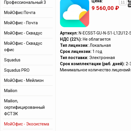
Цена:
Профессиональный 3
9 560,00 ₽
МойОфис Почта
МойОфис - Почта
МойОфис - Сквадус
Артикул:
N-ECSST-GU-N-S1-L12U12-
НДС (22%):
Не облагается
МойОфис - Сквадус
Тип лицензии:
Локальная
офис
Срок лицензии:
1 год
Тип поставки:
Электронная
Squadus
Срок комплектации (раб. дней):
2-
Минимальное количество лицензий 
Squadus PRO
МойОфис - Мейлион
Mailion
Mailion,
cертифицированный
ФСТЭК
МойОфис - Экосистема