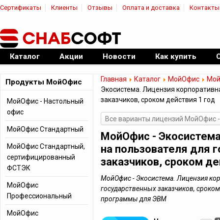
Сертификаты
Клиенты
Отзывы
Оплата и доставка
Контакты
|
Официальный дилер ПО
Каталог
Акции
Новости
Как купить
Главная
Каталог
МойОфис
Мой
Продукты МойОфис
Экосистема. Лицензия корпоративн
заказчиков, сроком действия 1 год
МойОфис - Настольный
офис
Все варианты лицензий МойОфис -
МойОфис Стандартный
МойОфис - Экосистема
МойОфис Стандартный,
на пользователя для 
сертифицированный
заказчиков, сроком де
ФСТЭК
МойОфис - Экосистема. Лицензия кор
МойОфис
государственных заказчиков, сроком
Профессиональный
программы для ЭВМ
МойОфис