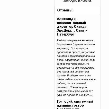
МойОфис в России.
Отзывы
Александр,
исполнительный
директор Сканди
ЭкоДом, г. Санкт-
Петербург
Ребята, которые не застряли в
бюрократии (одни из немногих
на рынке). Все процессы
происходят просто, интуитивно
понятно, автоматизированно и
очень оперативно. Также, если
запрос нестандартный, то
обработают в ручном режиме
без излишней волокиты и
рутины. В общем компания
очень гибкая и лояльная, как в
работе, так и в ценовой
политике. Рекомендуем,
сотрудничаем уже много лет
(уже не вспомню сколько))).
Григорий, системный
администратор