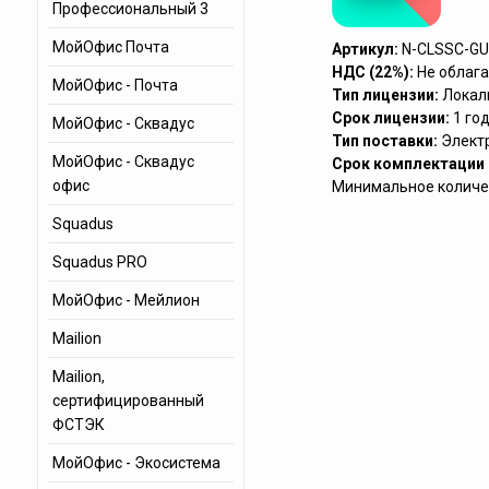
Профессиональный 3
МойОфис Почта
Артикул:
N-CLSSC-GU
НДС (22%):
Не облага
МойОфис - Почта
Тип лицензии:
Локал
Срок лицензии:
1 го
МойОфис - Сквадус
Тип поставки:
Элект
МойОфис - Сквадус
Срок комплектации (
офис
Минимальное количес
Squadus
Squadus PRO
МойОфис - Мейлион
Mailion
Mailion,
cертифицированный
ФСТЭК
МойОфис - Экосистема