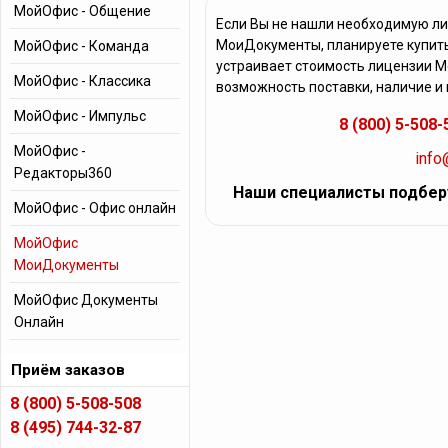
МойОфис - Общение
Если Вы не нашли необходимую л
МоиДокументы, планируете купить
МойОфис - Команда
устраивает стоимость лицензии 
МойОфис - Классика
возможность поставки, наличие и
МойОфис - Импульс
8 (800) 5-508-
МойОфис -
info
Редакторы360
Наши специалисты подбер
МойОфис - Офис онлайн
МойОфис
МоиДокументы
МойОфис Документы
Онлайн
Приём заказов
8 (800) 5-508-508
8 (495) 744-32-87