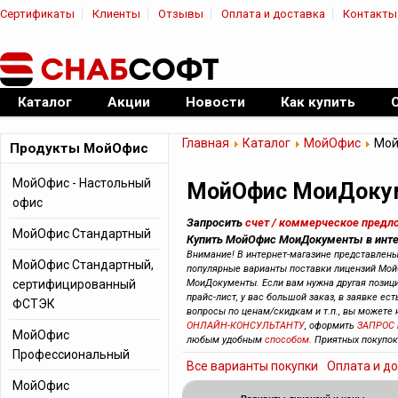
Сертификаты
Клиенты
Отзывы
Оплата и доставка
Контакты
|
Официальный дилер ПО
Каталог
Акции
Новости
Как купить
Главная
Каталог
МойОфис
Мой
Продукты МойОфис
МойОфис - Настольный
МойОфис МоиДоку
офис
Запросить
счет / коммерческое предл
МойОфис Стандартный
Купить МойОфис МоиДокументы в инте
Внимание! В интернет-магазине представлен
МойОфис Стандартный,
популярные варианты поставки лицензий Мо
сертифицированный
МоиДокументы. Если вам нужна другая позиц
прайс-лист, у вас большой заказ, в заявке ест
ФСТЭК
вопросы по ценам/скидкам и т.п., вы можете
ОНЛАЙН-КОНСУЛЬТАНТУ
, оформить
ЗАПРОС
МойОфис
любым удобным
способом
. Приятных покупок
Профессиональный
Все варианты покупки
Оплата и д
МойОфис