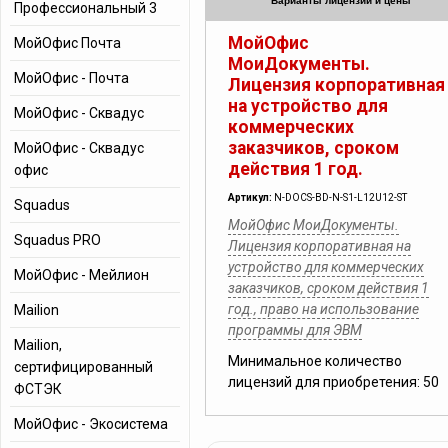
Варианты лицензий и цены
Профессиональный 3
МойОфис
МойОфис Почта
МоиДокументы.
МойОфис - Почта
Лицензия корпоративная
на устройство для
МойОфис - Сквадус
коммерческих
заказчиков, сроком
МойОфис - Сквадус
действия 1 год.
офис
Артикул:
N-DOCS-BD-N-S1-L12U12-ST
Squadus
МойОфис МоиДокументы.
Squadus PRO
Лицензия корпоративная на
устройство для коммерческих
МойОфис - Мейлион
заказчиков, сроком действия 1
год., право на использование
Mailion
программы для ЭВМ
Mailion,
Минимальное количество
cертифицированный
лицензий для приобретения: 50
ФСТЭК
МойОфис - Экосистема