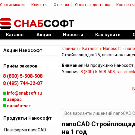
Сертификаты
Клиенты
Отзывы
Оплата и доставка
Контакты
|
Официальный дилер ПО
Каталог
Акции
Новости
Как купить
Главная
Каталог
Nanosoft
nan
Акции Нанософт
Стройплощадка 25, локальная лицен
Внимание!
На продукцию Нанософт 
Приём заказов
Условия:
8 (800) 5-508-508
,
rassroch
8 (800) 5-508-508
8 (495) 744-32-87
В
info@snabsoft.ru
запрос
онлайн-чат
Все варианты лицензий nanoCAD 
Продукты Нанософт
nanoCAD Стройплощадк
Платформа nanoCAD
на 1 год