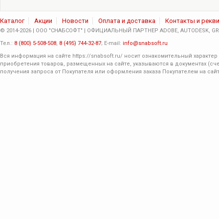
Каталог
Акции
Новости
Оплата и доставка
Контакты и рекв
© 2014-2026 | ООО "СНАБСОФТ" | ОФИЦИАЛЬНЫЙ ПАРТНЕР ADOBE, AUTODESK, GRA
Тел.:
8 (800) 5-508-508
,
8 (495) 744-32-87
; E-mail:
info@snabsoft.ru
Вся информация на сайте
https://snabsoft.ru/
носит ознакомительный характер 
приобретения товаров, размещенных на сайте, указываются в документах (сче
получения запроса от Покупателя или оформления заказа Покупателем на сайт