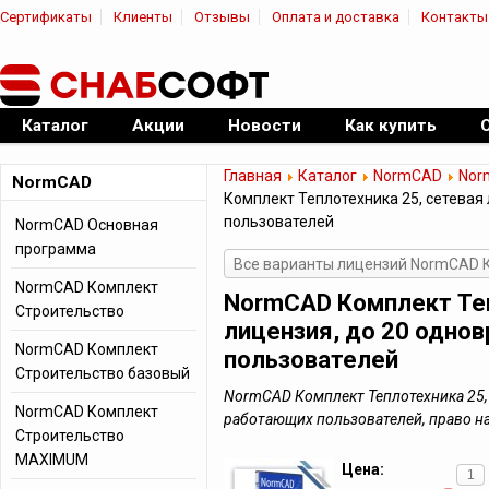
Сертификаты
Клиенты
Отзывы
Оплата и доставка
Контакты
|
Официальный дилер ПО
Каталог
Акции
Новости
Как купить
Главная
Каталог
NormCAD
Nor
NormCAD
Комплект Теплотехника 25, сетевая
пользователей
NormCAD Основная
программа
Все варианты лицензий NormCAD 
NormCAD Комплект
NormCAD Комплект Теп
Строительство
лицензия, до 20 одно
NormCAD Комплект
пользователей
Строительство базовый
NormCAD Комплект Теплотехника 25, 
NormCAD Комплект
работающих пользователей, право н
Строительство
MAXIMUM
Цена: