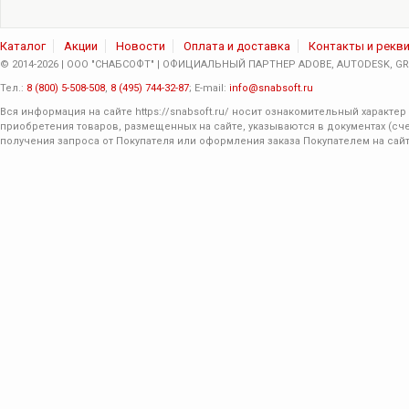
Каталог
Акции
Новости
Оплата и доставка
Контакты и рекв
© 2014-2026 | ООО "СНАБСОФТ" | ОФИЦИАЛЬНЫЙ ПАРТНЕР ADOBE, AUTODESK, GRA
Тел.:
8 (800) 5-508-508
,
8 (495) 744-32-87
; E-mail:
info@snabsoft.ru
Вся информация на сайте
https://snabsoft.ru/
носит ознакомительный характер 
приобретения товаров, размещенных на сайте, указываются в документах (сче
получения запроса от Покупателя или оформления заказа Покупателем на сайт