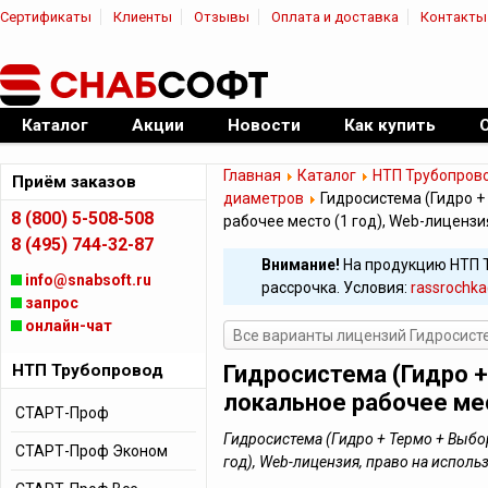
Сертификаты
Клиенты
Отзывы
Оплата и доставка
Контакты
|
Официальный дилер ПО
Каталог
Акции
Новости
Как купить
Главная
Каталог
НТП Трубопров
Приём заказов
диаметров
Гидросистема (Гидро +
8 (800) 5-508-508
рабочее место (1 год), Web-лицензи
8 (495) 744-32-87
Внимание!
На продукцию НТП 
info@snabsoft.ru
рассрочка. Условия:
rassrochka
запрос
онлайн-чат
Все варианты лицензий Гидросист
НТП Трубопровод
Гидросистема (Гидро 
локальное рабочее мес
СТАРТ-Проф
Гидросистема (Гидро + Термо + Выбо
СТАРТ-Проф Эконом
год), Web-лицензия, право на испол