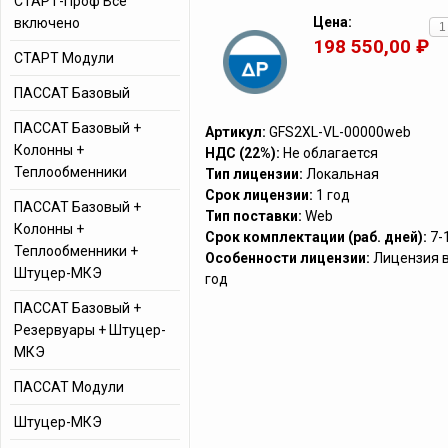
СТАРТ-Проф Все
Цена:
включено
198 550,00 ₽
СТАРТ Модули
ПАССАТ Базовый
ПАССАТ Базовый +
Артикул:
GFS2XL-VL-00000web
Колонны +
НДС (22%):
Не облагается
Теплообменники
Тип лицензии:
Локальная
Срок лицензии:
1 год
ПАССАТ Базовый +
Тип поставки:
Web
Колонны +
Срок комплектации (раб. дней):
7-
Теплообменники +
Особенности лицензии:
Лицензия в
Штуцер-МКЭ
год
ПАССАТ Базовый +
Резервуары + Штуцер-
МКЭ
ПАССАТ Модули
Штуцер-МКЭ