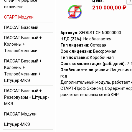
СТАРТ-Проф Все
Цена:
210 000,00 ₽
включено
СТАРТ Модули
ПАССАТ Базовый
Артикул:
SFORST-CF-N0000000
ПАССАТ Базовый +
НДС (22%):
Не облагается
Колонны +
Тип лицензии:
Сетевая
Теплообменники
Срок лицензии:
Бессрочная
Тип поставки:
Коробочная
ПАССАТ Базовый +
Срок комплектации (раб. дней):
7-
Колонны +
Особенности лицензии:
Лицензия в
Теплообменники +
год
Штуцер-МКЭ
Дополнительный модуль, работает 
СТАРТ-Проф Эконом). Содержит нор
ПАССАТ Базовый +
расчетов тепловых сетей КНР
Резервуары + Штуцер-
МКЭ
ПАССАТ Модули
Штуцер-МКЭ