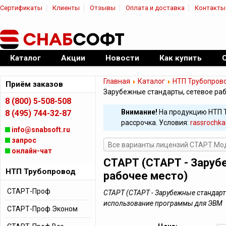
Сертификаты
Клиенты
Отзывы
Оплата и доставка
Контакты
|
Официальный дилер ПО
Каталог
Акции
Новости
Как купить
Главная
Каталог
НТП Трубопров
Приём заказов
Зарубежные стандарты, сетевое раб
8 (800) 5-508-508
Внимание!
На продукцию НТП 
8 (495) 744-32-87
рассрочка. Условия:
rassrochka
info@snabsoft.ru
запрос
Все варианты лицензий СТАРТ Мо
онлайн-чат
СТАРТ (СТАРТ - Заруб
НТП Трубопровод
рабочее место)
СТАРТ-Проф
СТАРТ (СТАРТ - Зарубежные стандарты
использование программы для ЭВМ
СТАРТ-Проф Эконом