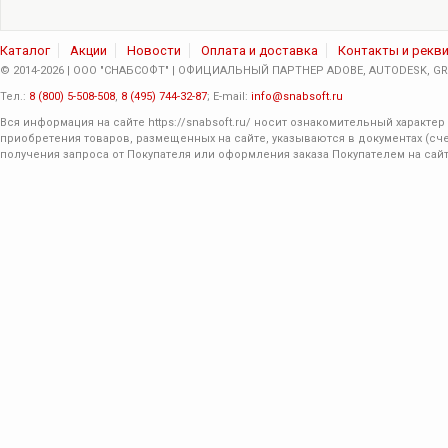
Каталог
Акции
Новости
Оплата и доставка
Контакты и рекв
© 2014-2026 | ООО "СНАБСОФТ" | ОФИЦИАЛЬНЫЙ ПАРТНЕР ADOBE, AUTODESK, GRA
Тел.:
8 (800) 5-508-508
,
8 (495) 744-32-87
; E-mail:
info@snabsoft.ru
Вся информация на сайте
https://snabsoft.ru/
носит ознакомительный характер 
приобретения товаров, размещенных на сайте, указываются в документах (сче
получения запроса от Покупателя или оформления заказа Покупателем на сайт