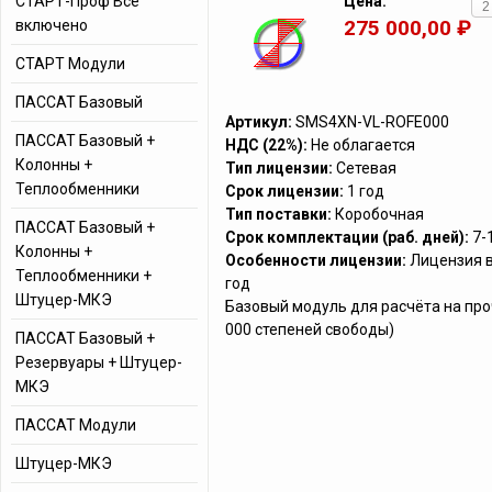
СТАРТ-Проф Все
Цена:
275 000,00 ₽
включено
СТАРТ Модули
ПАССАТ Базовый
Артикул:
SMS4XN-VL-ROFE000
ПАССАТ Базовый +
НДС (22%):
Не облагается
Колонны +
Тип лицензии:
Сетевая
Теплообменники
Срок лицензии:
1 год
Тип поставки:
Коробочная
ПАССАТ Базовый +
Срок комплектации (раб. дней):
7-
Колонны +
Особенности лицензии:
Лицензия в
Теплообменники +
год
Штуцер-МКЭ
Базовый модуль для расчёта на про
000 степеней свободы)
ПАССАТ Базовый +
Резервуары + Штуцер-
МКЭ
ПАССАТ Модули
Штуцер-МКЭ