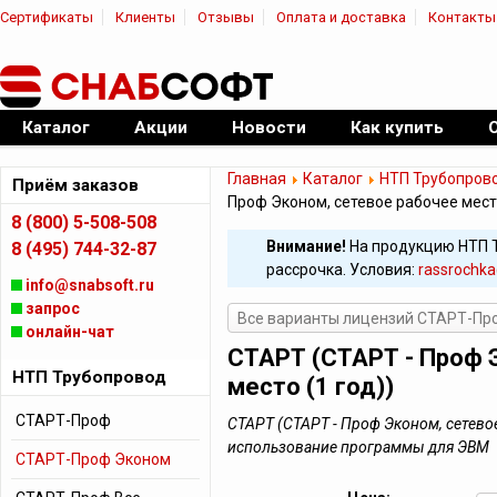
Сертификаты
Клиенты
Отзывы
Оплата и доставка
Контакты
|
Официальный дилер ПО
Каталог
Акции
Новости
Как купить
Главная
Каталог
НТП Трубопров
Приём заказов
Проф Эконом, сетевое рабочее место
8 (800) 5-508-508
Внимание!
На продукцию НТП 
8 (495) 744-32-87
рассрочка. Условия:
rassrochka
info@snabsoft.ru
запрос
Все варианты лицензий СТАРТ-Пр
онлайн-чат
СТАРТ (СТАРТ - Проф 
НТП Трубопровод
место (1 год))
СТАРТ-Проф
СТАРТ (СТАРТ - Проф Эконом, сетевое 
использование программы для ЭВМ
СТАРТ-Проф Эконом