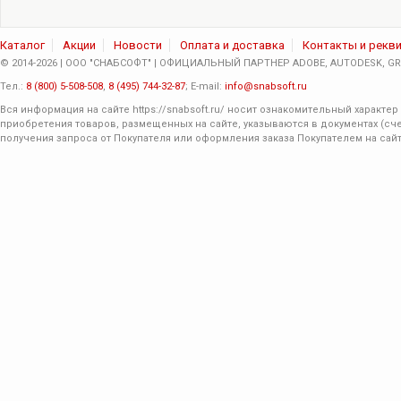
Каталог
Акции
Новости
Оплата и доставка
Контакты и рекв
© 2014-2026 | ООО "СНАБСОФТ" | ОФИЦИАЛЬНЫЙ ПАРТНЕР ADOBE, AUTODESK, GRA
Тел.:
8 (800) 5-508-508
,
8 (495) 744-32-87
; E-mail:
info@snabsoft.ru
Вся информация на сайте
https://snabsoft.ru/
носит ознакомительный характер 
приобретения товаров, размещенных на сайте, указываются в документах (сче
получения запроса от Покупателя или оформления заказа Покупателем на сайт