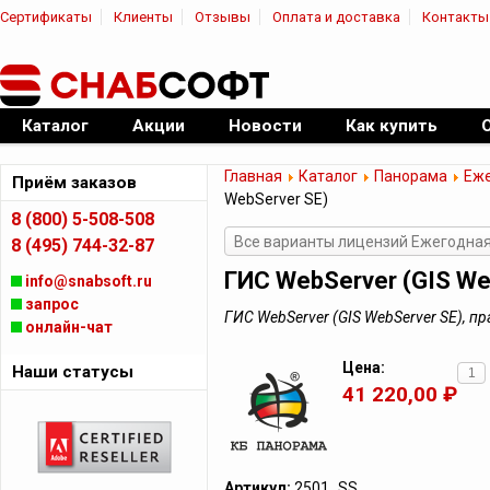
Сертификаты
Клиенты
Отзывы
Оплата и доставка
Контакты
|
Официальный дилер ПО
Каталог
Акции
Новости
Как купить
Главная
Каталог
Панорама
Еже
Приём заказов
WebServer SE)
8 (800) 5-508-508
Все варианты лицензий Ежегодна
8 (495) 744-32-87
ГИС WebServer (GIS We
info@snabsoft.ru
запрос
ГИС WebServer (GIS WebServer SE), 
онлайн-чат
Цена:
Наши статусы
41 220,00 ₽
Артикул:
2501_SS