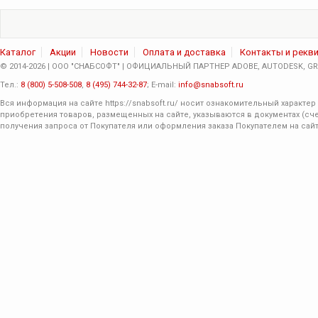
Каталог
Акции
Новости
Оплата и доставка
Контакты и рекв
© 2014-2026 | ООО "СНАБСОФТ" | ОФИЦИАЛЬНЫЙ ПАРТНЕР ADOBE, AUTODESK, GRA
Тел.:
8 (800) 5-508-508
,
8 (495) 744-32-87
; E-mail:
info@snabsoft.ru
Вся информация на сайте
https://snabsoft.ru/
носит ознакомительный характер 
приобретения товаров, размещенных на сайте, указываются в документах (сче
получения запроса от Покупателя или оформления заказа Покупателем на сайт