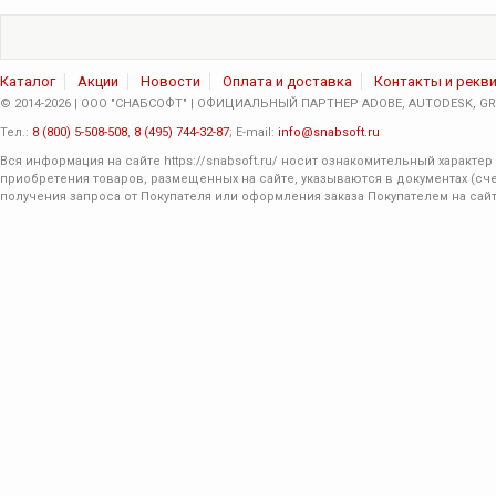
Каталог
Акции
Новости
Оплата и доставка
Контакты и рекв
© 2014-2026 | ООО "СНАБСОФТ" | ОФИЦИАЛЬНЫЙ ПАРТНЕР ADOBE, AUTODESK, GRA
Тел.:
8 (800) 5-508-508
,
8 (495) 744-32-87
; E-mail:
info@snabsoft.ru
Вся информация на сайте
https://snabsoft.ru/
носит ознакомительный характер 
приобретения товаров, размещенных на сайте, указываются в документах (сче
получения запроса от Покупателя или оформления заказа Покупателем на сайт