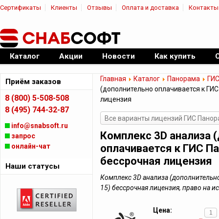
Сертификаты
Клиенты
Отзывы
Оплата и доставка
Контакты
|
Официальный дилер ПО
Каталог
Акции
Новости
Как купить
Главная
Каталог
Панорама
ГИС
Приём заказов
(дополнительно оплачивается к ГИС
8 (800) 5-508-508
лицензия
8 (495) 744-32-87
Все варианты лицензий ГИС Пано
info@snabsoft.ru
Комплекс 3D анализа 
запрос
онлайн-чат
оплачивается к ГИС Па
бессрочная лицензия
Наши статусы
Комплекс 3D анализа (дополнительно
15) бессрочная лицензия, право на 
Цена: