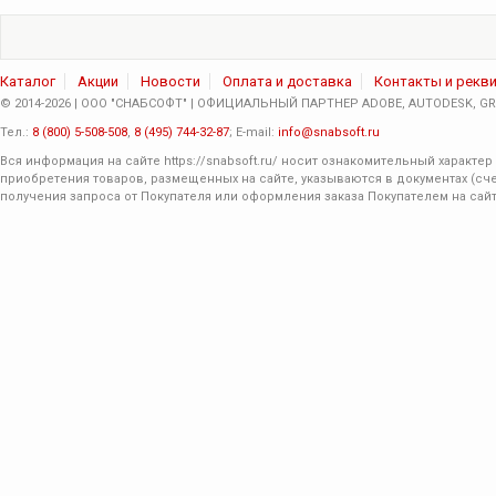
Каталог
Акции
Новости
Оплата и доставка
Контакты и рекв
© 2014-2026 | ООО "СНАБСОФТ" | ОФИЦИАЛЬНЫЙ ПАРТНЕР ADOBE, AUTODESK, GRA
Тел.:
8 (800) 5-508-508
,
8 (495) 744-32-87
; E-mail:
info@snabsoft.ru
Вся информация на сайте
https://snabsoft.ru/
носит ознакомительный характер 
приобретения товаров, размещенных на сайте, указываются в документах (сче
получения запроса от Покупателя или оформления заказа Покупателем на сайт