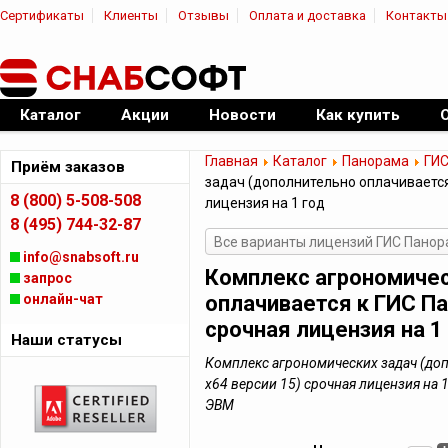
Сертификаты
Клиенты
Отзывы
Оплата и доставка
Контакты
|
Официальный дилер ПО
Каталог
Акции
Новости
Как купить
Главная
Каталог
Панорама
ГИС
Приём заказов
задач (дополнительно оплачивается
8 (800) 5-508-508
лицензия на 1 год
8 (495) 744-32-87
Все варианты лицензий ГИС Пано
info@snabsoft.ru
Комплекс агрономичес
запрос
онлайн-чат
оплачивается к ГИС Па
срочная лицензия на 1
Наши статусы
Комплекс агрономических задач (до
х64 версии 15) срочная лицензия на 
ЭВМ