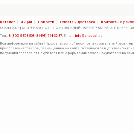
Каталог
Акции
Новости
Оплата и доставка
Контакты и рекв
© 2014-2026 | ООО "СНАБСОФТ" | ОФИЦИАЛЬНЫЙ ПАРТНЕР ADOBE, AUTODESK, GRA
Тел.:
8 (800) 5-508-508
,
8 (495) 744-32-87
; E-mail:
info@snabsoft.ru
Вся информация на сайте
https://snabsoft.ru/
носит ознакомительный характер 
приобретения товаров, размещенных на сайте, указываются в документах (сче
получения запроса от Покупателя или оформления заказа Покупателем на сайт