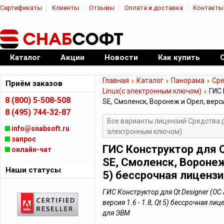
Сертификаты
Клиенты
Отзывы
Оплата и доставка
Контакты
|
Официальный дилер ПО
Каталог
Акции
Новости
Как купить
Главная
Каталог
Панорама
Сре
Приём заказов
Linux(c электронным ключом)
ГИС 
8 (800) 5-508-508
SE, Смоленск, Воронеж и Орел, версия
8 (495) 744-32-87
Все варианты лицензий Средства 
info@snabsoft.ru
электронным ключом)
запрос
ГИС Конструктор для Qt
онлайн-чат
SE, Смоленск, Воронеж 
Наши статусы
5) бессрочная лиценз
ГИС Конструктор для Qt Designer (ОС 
версия 1.6 - 1.8, Qt 5) бессрочная л
для ЭВМ