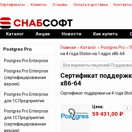
Сертификаты
Клиенты
Отзывы
Оплата и доставка
Контакты
|
Официальный дилер ПО
Каталог
Акции
Новости
Как купить
Главная
Каталог
Postgres Pro
П
Postgres Pro
на 4 года Stolon на 1 ядро x86-64
Postgres Pro Enterprise
Все варианты лицензий Поддержка
Postgres Pro Enterprise
Сертификат поддержки 
(сертифицированная
x86-64
версия)
Сертификат поддержки на 4 года Stolo
Postgres Pro Enterprise
для 1С:Предприятие
Цена:
Postgres Pro Enterprise
59 431,00 ₽
для 1С:Предприятие
(сертифицированная
версия)