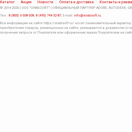
Каталог
Акции
Новости
Оплата и доставка
Контакты и рекв
© 2014-2026 | ООО "СНАБСОФТ" | ОФИЦИАЛЬНЫЙ ПАРТНЕР ADOBE, AUTODESK, GRA
Тел.:
8 (800) 5-508-508
,
8 (495) 744-32-87
; E-mail:
info@snabsoft.ru
Вся информация на сайте
https://snabsoft.ru/
носит ознакомительный характер 
приобретения товаров, размещенных на сайте, указываются в документах (сче
получения запроса от Покупателя или оформления заказа Покупателем на сайт