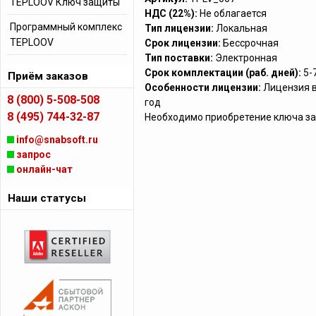
TEPLOOV Ключ защиты
НДС (22%):
Не облагается
Программный комплекс
Тип лицензии:
Локальная
TEPLOOV
Срок лицензии:
Бессрочная
Тип поставки:
Электронная
Срок комплектации (раб. дней):
5-
Приём заказов
Особенности лицензии:
Лицензия в
8 (800) 5-508-508
год
8 (495) 744-32-87
Необходимо приобретение ключа з
info@snabsoft.ru
запрос
онлайн-чат
Наши статусы