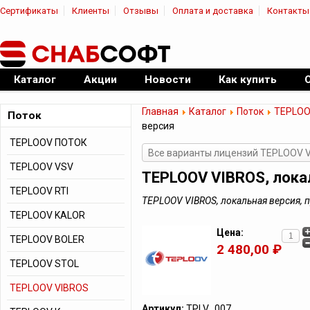
Сертификаты
Клиенты
Отзывы
Оплата и доставка
Контакты
|
Официальный дилер ПО
Каталог
Акции
Новости
Как купить
Главная
Каталог
Поток
TEPLOO
Поток
версия
TEPLOOV ПОТОК
Все варианты лицензий TEPLOOV 
TEPLOOV VSV
TEPLOOV VIBROS, лока
TEPLOOV RTI
TEPLOOV VIBROS, локальная версия,
TEPLOOV KALOR
Цена:
TEPLOOV BOLER
2 480,00 ₽
TEPLOOV STOL
TEPLOOV VIBROS
Артикул:
TPLV_007