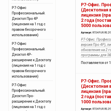
Р7-Офис. Про
Р7-Офис
(Десктопная в
Профессиональный.
лицензия (пра
Десктоп Про 4Р
2 года (поста
(лицензия на 1 год с
5000 пользов
правом бессрочного
Артикул:
R7D4P.UR.RS.2Y
использования)
Р7-Офис. Професс
Р7-Офис
версия Про 4Р), л
Профессиональный.
обновление на 2 г
Десктоп 4Р-
программы для Э
расширение к Десктопу
Поставляется от 
(лицензия на 1 год с
правом бессрочного
использования)
Р7-Офис. Про
Р7-Офис
(Десктопная в
Профессиональный.
лицензия (пра
Десктоп Про-
2 года (поста
расширение к Десктопу
1000 пользов
(лицензия на 1 год с
Артикул:
R7D4P.UR.RS.2Y