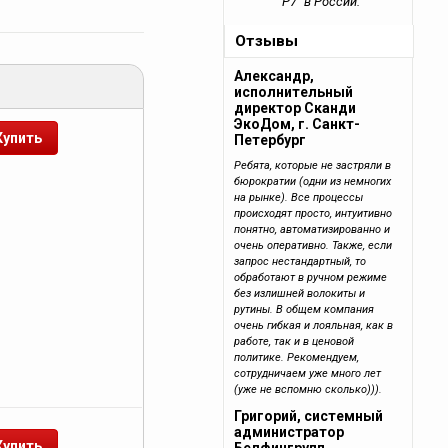
"Р7" в России.
Отзывы
Александр,
исполнительный
директор Сканди
ЭкоДом, г. Санкт-
Петербург
Ребята, которые не застряли в
бюрократии (одни из немногих
на рынке). Все процессы
происходят просто, интуитивно
понятно, автоматизированно и
очень оперативно. Также, если
запрос нестандартный, то
обработают в ручном режиме
без излишней волокиты и
рутины. В общем компания
очень гибкая и лояльная, как в
работе, так и в ценовой
политике. Рекомендуем,
сотрудничаем уже много лет
(уже не вспомню сколько))).
Григорий, системный
администратор