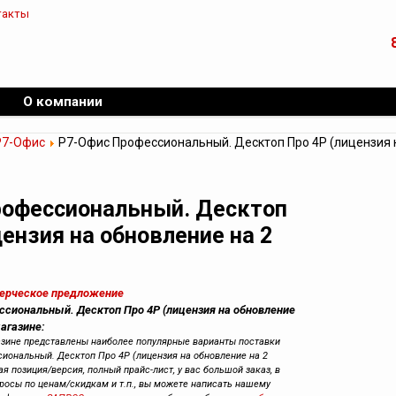
такты
О компании
Р7-Офис
Р7-Офис Профессиональный. Десктоп Про 4Р (лицензия 
рофессиональный. Десктоп
цензия на обновление на 2
мерческое предложение
ссиональный. Десктоп Про 4Р (лицензия на обновление
магазине:
азине представлены наиболее популярные варианты поставки
иональный. Десктоп Про 4Р (лицензия на обновление на 2
ая позиция/версия, полный прайс-лист, у вас большой заказ, в
просы по ценам/скидкам и т.п., вы можете написать нашему