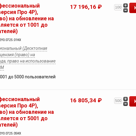
фессиональный
17 196,16 ₽
ерсия Про 4Р),
во) на обновление на
вляется от 1001 до
ателей)
2Y0.0725.01KX
иональный (Десктопная
ицензия (право) на
ода, право на использование
ВМ
1001 до 5000 пользователей
фессиональный
16 805,34 ₽
ерсия Про 4Р),
во) на обновление на
вляется от 5001 до
ателей)
2Y0.0725.05KX