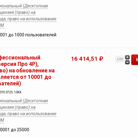
иональный (Десктопная
ицензия (право) на
ода, право на использование
ВМ
5001 до 1000 пользователей
фессиональный
16 414,51 ₽
ерсия Про 4Р),
во) на обновление на
вляется от 10001 до
вателей)
2Y0.0725.10KX
иональный (Десктопная
ицензия (право) на
ода, право на использование
ВМ
10001 до 25000