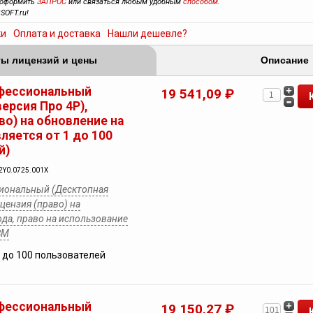
 оформить
ЗАПРОС
или связаться любым удобным
способом
.
SOFT.ru!
ки
Оплата и доставка
Нашли дешевле?
ы лицензий и цены
Описание
фессиональный
19 541,09 ₽
ерсия Про 4Р),
во) на обновление на
вляется от 1 до 100
й)
2Y0.0725.001X
иональный (Десктопная
ицензия (право) на
ода, право на использование
ВМ
1 до 100 пользователей
фессиональный
19 150,27 ₽