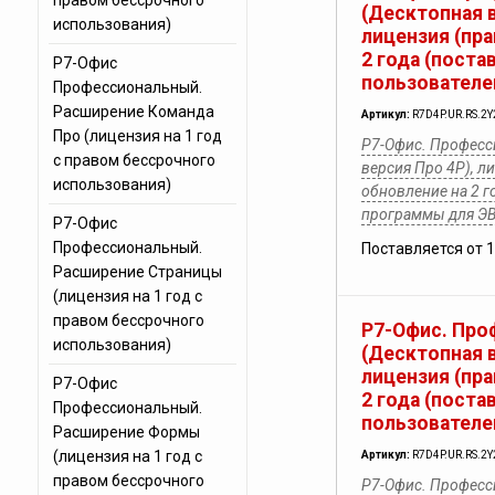
правом бессрочного
(Десктопная в
использования)
лицензия (пра
2 года (поста
Р7-Офис
пользователе
Профессиональный.
Расширение Команда
Артикул:
R7D4P.UR.RS.2Y
Про (лицензия на 1 год
Р7-Офис. Професс
с правом бессрочного
версия Про 4Р), л
использования)
обновление на 2 г
программы для Э
Р7-Офис
Профессиональный.
Поставляется от 
Расширение Страницы
(лицензия на 1 год с
правом бессрочного
Р7-Офис. Про
использования)
(Десктопная в
лицензия (пра
Р7-Офис
2 года (поста
Профессиональный.
пользователе
Расширение Формы
(лицензия на 1 год с
Артикул:
R7D4P.UR.RS.2Y
правом бессрочного
Р7-Офис. Професс