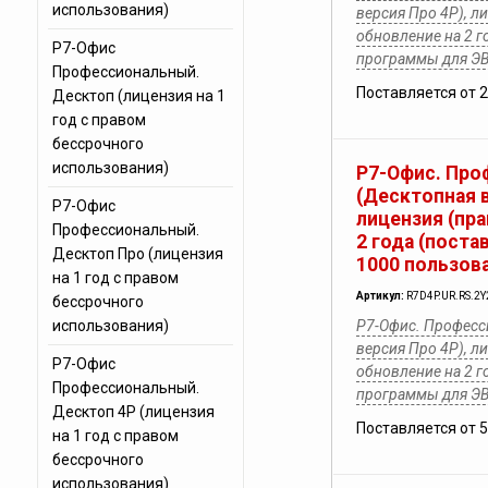
использования)
версия Про 4Р), л
обновление на 2 г
Р7-Офис
программы для Э
Профессиональный.
Поставляется от 
Десктоп (лицензия на 1
год с правом
бессрочного
использования)
Р7-Офис. Про
(Десктопная в
Р7-Офис
лицензия (пра
Профессиональный.
2 года (поста
Десктоп Про (лицензия
1000 пользов
на 1 год с правом
Артикул:
R7D4P.UR.RS.2Y
бессрочного
использования)
Р7-Офис. Професс
версия Про 4Р), л
Р7-Офис
обновление на 2 г
Профессиональный.
программы для Э
Десктоп 4Р (лицензия
Поставляется от 
на 1 год с правом
бессрочного
использования)