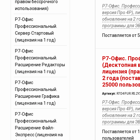
правом бессрочного
Р7-Офис. Професс
использования)
версия Про 4Р), л
обновление на 2 г
Р7-Офис
программы для Э
Профессиональный.
Сервер Стартовый
Поставляется от 
(лицензия на 1 год)
Р7-Офис
Профессиональный.
Р7-Офис. Про
(Десктопная в
Расширение Редакторы
лицензия (пра
(лицензия на 1 год)
2 года (поста
Р7-Офис
25000 пользо
Профессиональный.
Артикул:
R7D4P.UR.RS.2Y
Расширение Графика
Р7-Офис. Професс
(лицензия на 1 год)
версия Про 4Р), л
Р7-Офис
обновление на 2 г
Профессиональный.
программы для Э
Расширение Файл-
Поставляется от 
Экспресс (лицензия на
пользователей