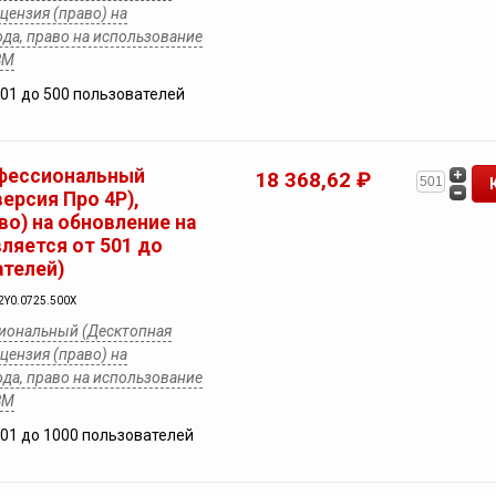
ицензия (право) на
ода, право на использование
ВМ
201 до 500 пользователей
фессиональный
18 368,62 ₽
ерсия Про 4Р),
во) на обновление на
вляется от 501 до
ателей)
2Y0.0725.500X
иональный (Десктопная
ицензия (право) на
ода, право на использование
ВМ
501 до 1000 пользователей