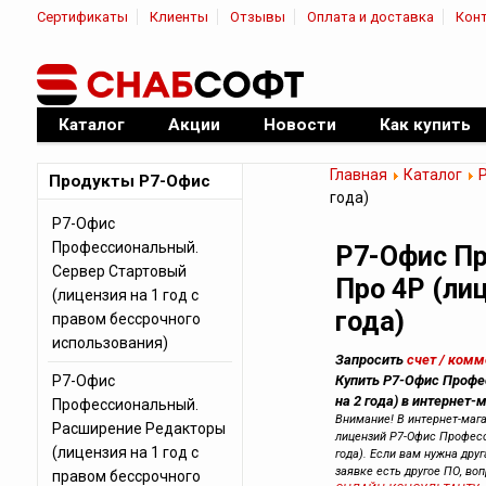
Сертификаты
Клиенты
Отзывы
Оплата и доставка
Кон
|
Официальный дилер ПО
Каталог
Акции
Новости
Как купить
Главная
Каталог
Продукты Р7-Офис
года)
Р7-Офис
Профессиональный.
Р7-Офис П
Сервер Стартовый
Про 4Р (ли
(лицензия на 1 год с
года)
правом бессрочного
использования)
Запросить
счет / ком
Р7-Офис
Купить Р7-Офис Профе
на 2 года) в интернет-
Профессиональный.
Внимание! В интернет-маг
Расширение Редакторы
лицензий Р7-Офис Професс
(лицензия на 1 год с
года). Если вам нужна друг
заявке есть другое ПО, во
правом бессрочного