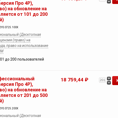
ерсия Про 4Р),
во) на обновление на
вляется от 101 до 200
й)
2Y0.0725.100X
иональный (Десктопная
ицензия (право) на
ода, право на использование
ВМ
101 до 200 пользователей
фессиональный
18 759,44 ₽
ерсия Про 4Р),
во) на обновление на
вляется от 201 до 500
й)
2Y0.0725.200X
иональный (Десктопная