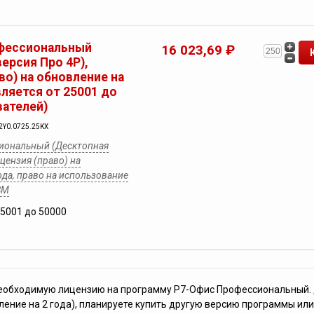
фессиональный
16 023,69 ₽
ерсия Про 4Р),
во) на обновление на
вляется от 25001 до
вателей)
2Y0.0725.25KX
иональный (Десктопная
ицензия (право) на
ода, право на использование
ВМ
25001 до 50000
необходимую лицензию на программу Р7-Офис Профессиональный. 
ление на 2 года), планируете купить другую версию программы или