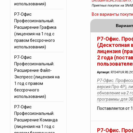
ОНЛАЙН-КОНСУЛЬТАНТУ
,
использования)
Приятных покупок на SNAB
Р7-Офис
Все варианты покуп
Профессиональный.
Вариант
Расширение Графика
(лицензия на 1 год с
Р7-Офис. Про
правом бессрочного
(Десктопная в
использования)
лицензия (пра
2 года (поста
Р7-Офис
пользователе
Профессиональный.
Расширение Файл-
Артикул:
R7D4P.UR.RS.2Y
Экспресс (лицензия на
Р7-Офис. Професс
1 год с правом
версия Про 4Р), л
бессрочного
обновление на 2 г
использования)
программы для Э
Р7-Офис
Поставляется от 
Профессиональный.
Расширение Команда
(лицензия на 1 год с
Р7-Офис. Про