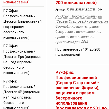
использования)
200 пользователей)
Артикул:
R7SFR.UE.RS.1YUL0.0725.100X
Р7-Офис
Профессиональный.
Р7-Офис. Профессиональный
Десктоп (лицензия на 1
(Сервер Стартовый - расширение
Формы), лицензия с правом
год с правом
бессрочного использования,
бессрочного
право на использование
использования)
программы для ЭВМ
Р7-Офис
Поставляется от 101 до 200
Профессиональный.
пользователей
Десктоп Про (лицензия
на 1 год с правом
бессрочного
Р7-Офис.
использования)
Профессиональный
Р7-Офис
(Сервер Стартовый -
Профессиональный.
расширение Формы),
Десктоп 4Р (лицензия
лицензия с правом
на 1 год с правом
бессрочного
бессрочного
использования
(поставляется от 201 до
использования)