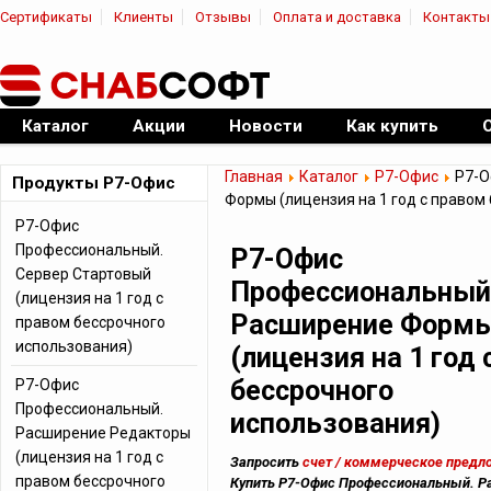
Сертификаты
Клиенты
Отзывы
Оплата и доставка
Контакты
|
Официальный дилер ПО
Каталог
Акции
Новости
Как купить
Главная
Каталог
Р7-Офис
Р7-О
Продукты Р7-Офис
Формы (лицензия на 1 год с правом
Р7-Офис
Профессиональный.
Р7-Офис
Сервер Стартовый
Профессиональный
(лицензия на 1 год с
Расширение Форм
правом бессрочного
использования)
(лицензия на 1 год
бессрочного
Р7-Офис
Профессиональный.
использования)
Расширение Редакторы
(лицензия на 1 год с
Запросить
счет / коммерческое предл
правом бессрочного
Купить Р7-Офис Профессиональный. Р