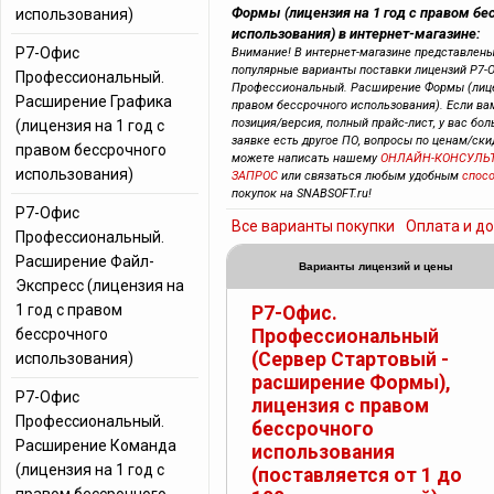
Формы (лицензия на 1 год с правом бе
использования)
использования) в интернет-магазине:
Р7-Офис
Внимание! В интернет-магазине представлен
популярные варианты поставки лицензий Р7-
Профессиональный.
Профессиональный. Расширение Формы (лицен
Расширение Графика
правом бессрочного использования). Если ва
позиция/версия, полный прайс-лист, у вас бол
(лицензия на 1 год с
заявке есть другое ПО, вопросы по ценам/скид
правом бессрочного
можете написать нашему
ОНЛАЙН-КОНСУЛЬ
использования)
ЗАПРОС
или связаться любым удобным
спос
покупок на SNABSOFT.ru!
Р7-Офис
Все варианты покупки
Оплата и д
Профессиональный.
Расширение Файл-
Варианты лицензий и цены
Экспресс (лицензия на
1 год с правом
Р7-Офис.
бессрочного
Профессиональный
(Сервер Стартовый -
использования)
расширение Формы),
Р7-Офис
лицензия с правом
Профессиональный.
бессрочного
Расширение Команда
использования
(лицензия на 1 год с
(поставляется от 1 до